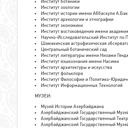
Институт ботаники
Институт зоологии
Институт истории имени Aббаскули А.Ба
Инcтитут археологии и этнографии
Институт экономики
Институт востоковедения имени академи
Научно-Исследовательский Институт по 
Шамахинская астрофизическая обсерват
Центральный ботанический сад
Институт литературы имени Низами Гянд
Институт языкознания имени Насими
Институт архитектуры и искусства
Институт фольклора
Институт Философии и Политико-Юридич
Институт Информационных Технологий
МУЗЕИ:
Музей Истории Азербайджана
Азербайджанский Государственный Музе
Азербайджанский Государственный Теат
Азербайджанский Государственный Музе