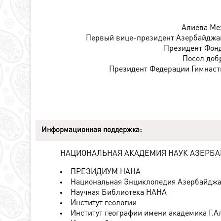
Экология и охрана
Религия в
окружающей среды
Азербайджане
Алиева Ме
Национальная
Первый вице-президент Азербайджа
валюта
Президент Фонд
Столица
Посол доб
Коды и индексы
Президент Федерации Гимнаст
Кровавая память
Информационная поддержка:
НАЦИОНАЛЬНАЯ АКАДЕМИЯ НАУК АЗЕРБ
ПРЕЗИДИУМ НАНА
Национальная Энциклопедия Азербайдж
Научная Библиотека НАНА
Институт геологии
Институт географии имени академика Г.А