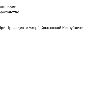
улинарии
ароходство
При Президенте Азербайджанской Республики