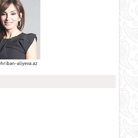
Азербайджане
Тяжелые
социально-
экономические
последствия
оккупации
Исторические
документы
Завершение
конфликта
riban-aliyeva.az
Великое
Возвращение