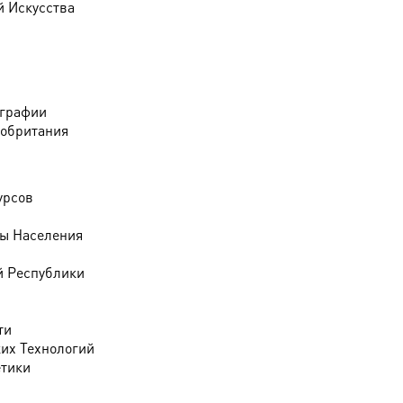
й Искусства
ографии
обритания
урсов
ты Населения
й Республики
ти
ких Технологий
етики