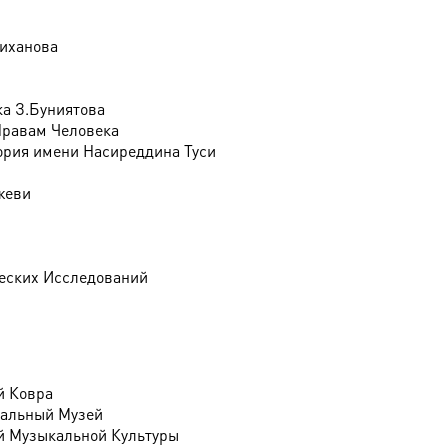
киханова
ка З.Буниятова
Правам Человека
ория имени Насиреддина Туси
жеви
еских Исследований
й Ковра
ральный Музей
й Музыкальной Культуры