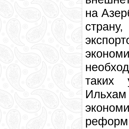
на Азер
страну,
экспор
экономи
необхо
таких 
Ильхам
эконом
реформ