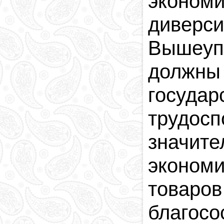
эконом
диверс
Вышеуп
должн
госуд
трудо
значит
эконом
товаров
благо