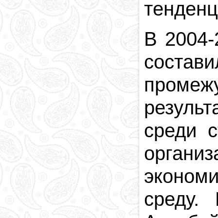
тенденц
В 2004-
состави
промежу
результ
среди 
органи
эконом
среду.