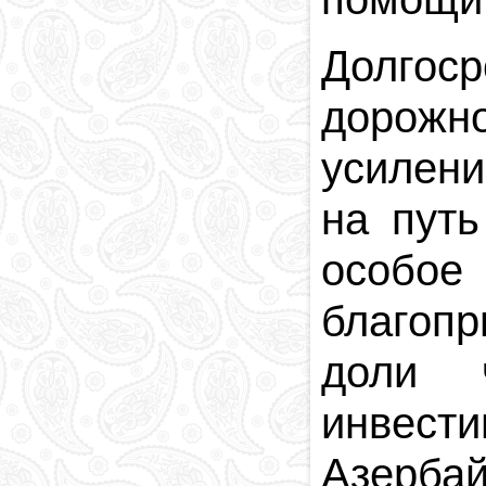
Долгос
дорожн
усилени
на путь
особо
благопр
доли 
инвест
Азерба