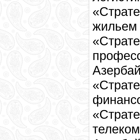
«Страте
жильем 
«Страте
професс
Азербай
«Страте
финансо
«Страте
телеком