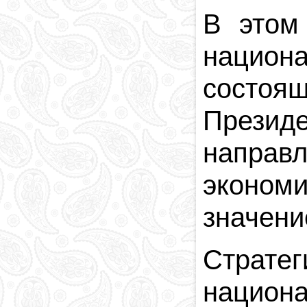
В этом
национ
состоя
Презид
направл
эконом
значени
Стратег
национа