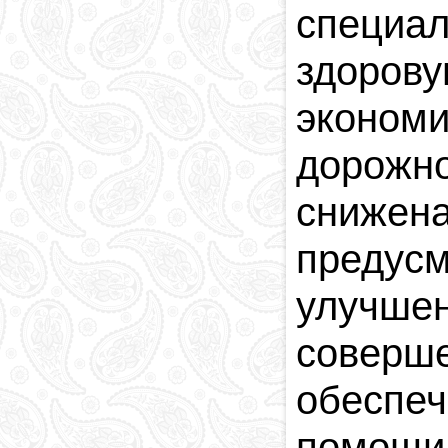
специа
здоров
экономи
дорожно
снижен
предусм
улучш
соверш
обеспе
помощи 