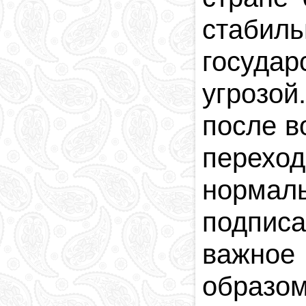
стабил
госуда
угрозой
после в
перехо
нормаль
подписа
важное
образом