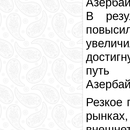
Азерба
В резу
повыси
увелич
достигн
путь с
Азербай
Резкое 
рынках
внешнет