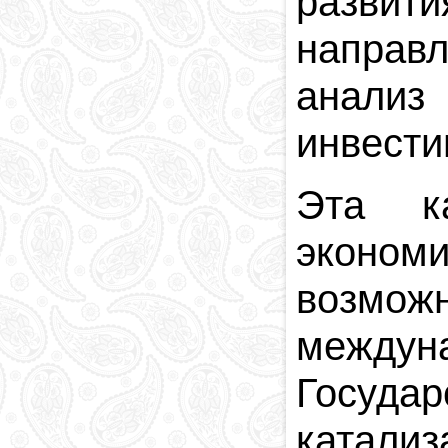
разви
направл
анализ
инвести
Эта к
эконом
возмо
междун
Госуда
катал