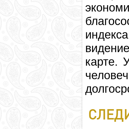
эконо
благосо
индекса
видение
карте.
У
челове
долгоср
СЛЕДИ