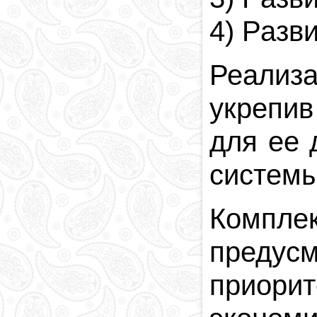
4) Разв
Реализ
укрепив
для ее 
системы
Компле
преду
приори