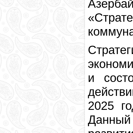
Азербай
«Страте
коммуна
Стратег
экономи
и сост
действи
2025 го
Данный