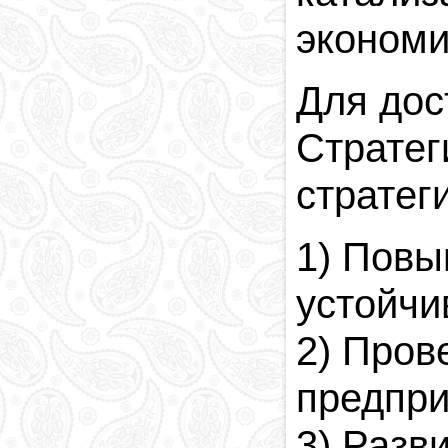
экономи
Для дос
Стратег
стратег
1) Повы
устойчи
2) Пров
предпри
3) Разв