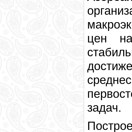
органи
макроэ
цен на
стабил
дости
средн
первос
задач.
Постро