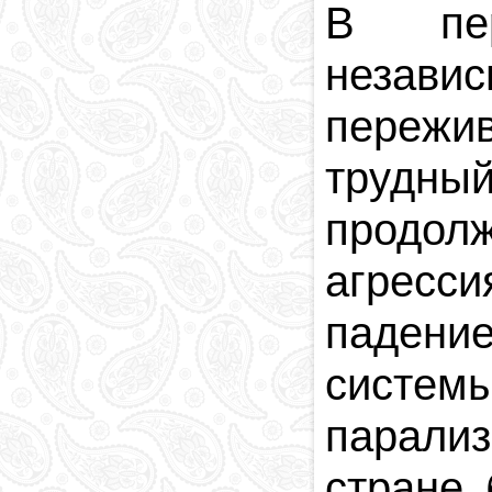
В пер
Религия в
Азербайджане
незав
Национальная
валюта
переж
Столица
Коды и индексы
трудный
Кровавая память
продол
агресс
паден
систем
парали
стране