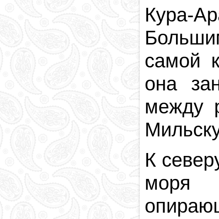
Кура-А
Больши
самой 
она за
между 
Мильску
К север
моря 
опираю