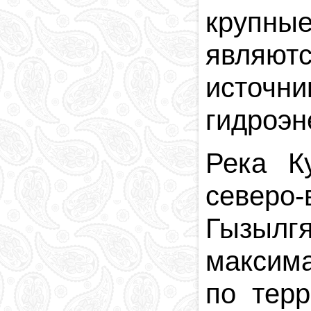
крупн
явля
источ
гидроэн
Река К
северо-
Гызыл
максима
по терр