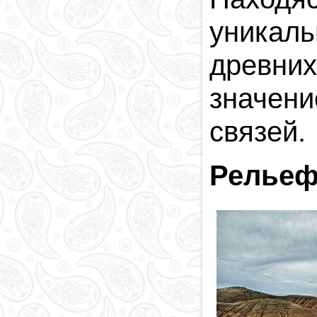
уникаль
древни
значен
связей.
Релье