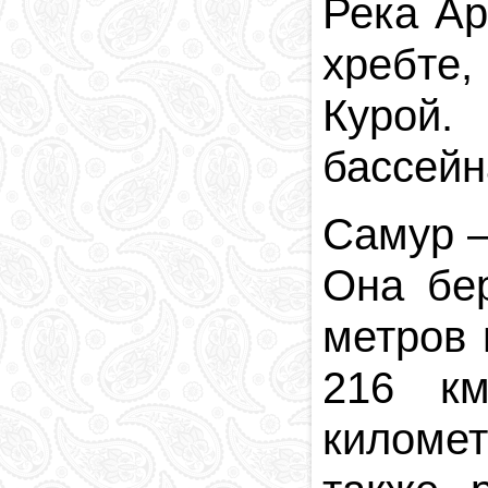
Река Ар
хребте,
Курой.
бассей
Самур
Она бер
метров 
216 к
километ