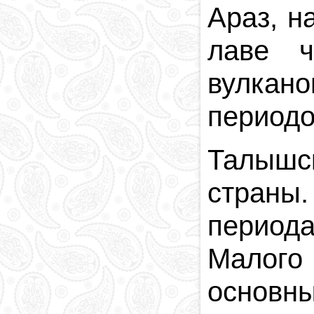
Араз, н
лаве ч
вулкан
периодо
Талышс
страны
периода
Малого 
основны