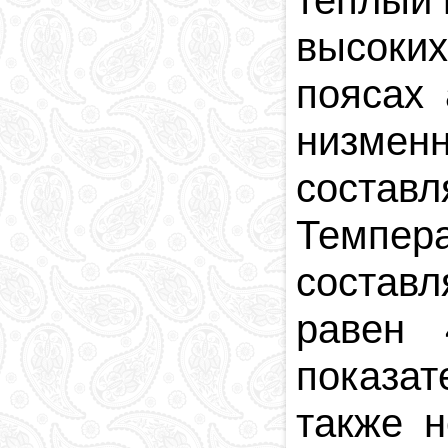
теплый 
высоких
поясах 
низмен
составл
Темпер
составл
равен 
показат
также 