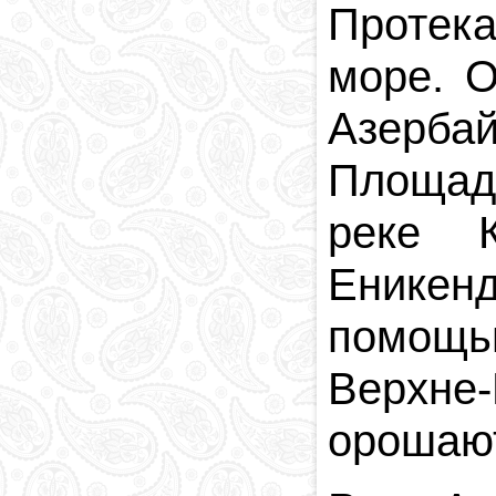
Протека
море. 
Азерба
Площад
реке К
Еникенд
помощь
Верхне
орошают