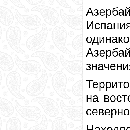
Азерба
Испания
одинак
Азерба
значени
Террито
на вос
северно
Находя