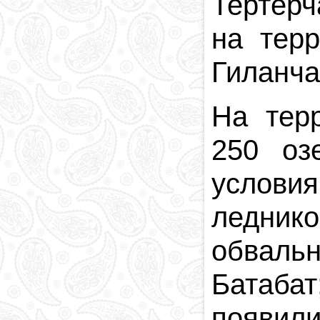
Тертерч
на тер
Гиланча
На тер
250 оз
услови
ледник
обвальн
Батабат
появил