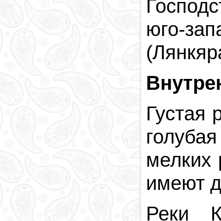
Господс
юго-за
(Лянкяр
Внутре
Густая 
голуба
мелких 
имеют д
Реки 