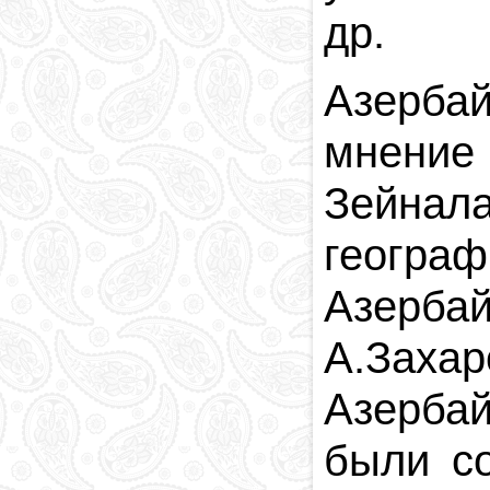
др.
Азерба
мнение
Зейнал
геогр
Азерба
А.Заха
Азербай
были с