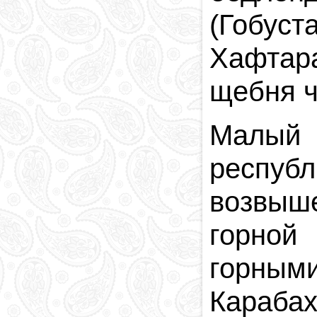
(Гобус
Хафтара
щебня ч
Малый 
респу
возвыше
горной
горным
Карабах