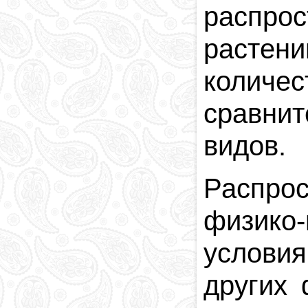
распро
растен
количес
сравни
видов.
Распро
физико-
условия
других 