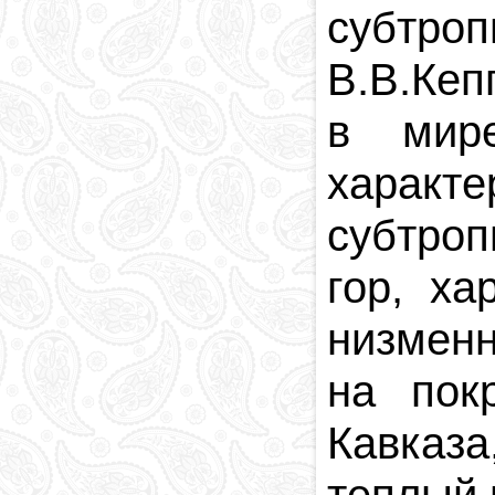
субтро
В.В.Кеп
в мире
характе
субтроп
гор, ха
низмен
на пок
Кавказа