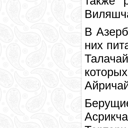
также р
Виляшча
В Азерб
них пит
Талача
которы
Айричай
Берущи
Асрикч