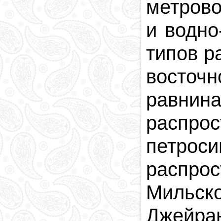
метров
и водно
типов р
восточ
равнина
распрос
петрос
распро
Мильск
Джейра