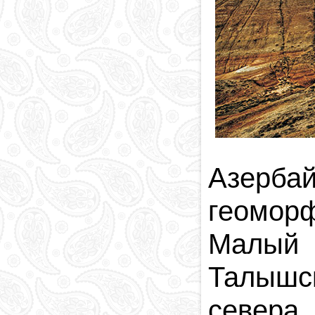
Азерба
геомор
Малый 
Талышс
севера,