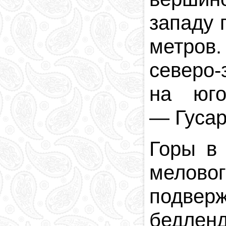
западу 
метров.
северо
на юг
—
Гуса
Горы в
мелово
подвер
бедленд