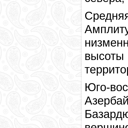
Средняя
Амплиту
низмен
высоты 
террито
Юго-во
Азербай
Базард
вершино