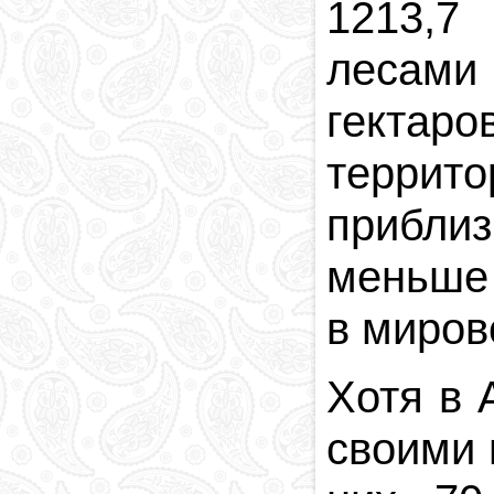
1213,7
лесами
гекта
террит
приблиз
меньше 
в миров
Хотя в 
своими 