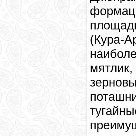
формац
площад
(Кура-А
наибол
мятлик,
зерновы
поташн
тугай
преиму