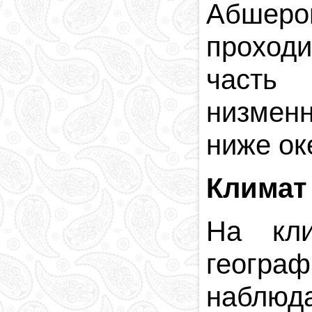
Абшеро
проход
часть 
низмен
ниже ок
Климат
На кли
географ
наблюд