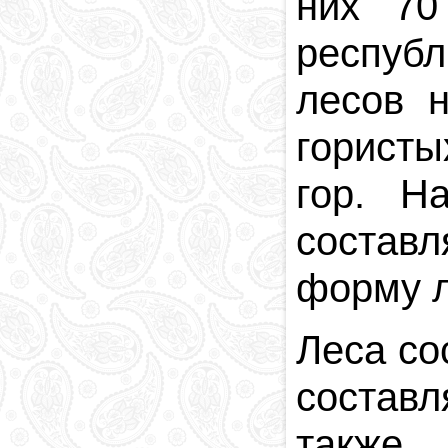
них 70
респуб
лесов 
гористы
гор. Н
составл
форму л
Леса со
составл
также 