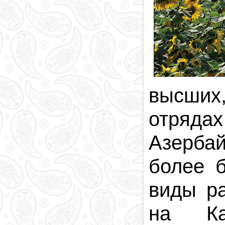
высших
отряда
Азерба
более 
виды р
на Ка