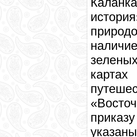
Каланк
история
природ
наличи
зелены
карта
путеше
«
Восточ
приказу
указаны