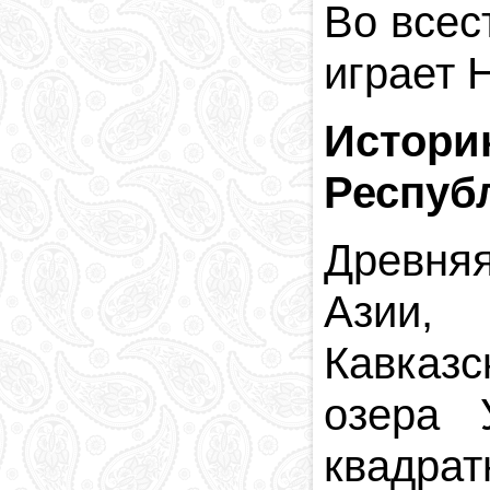
Во всес
играет 
Истори
Респуб
Древня
Азии, 
Кавказс
озера 
квадрат