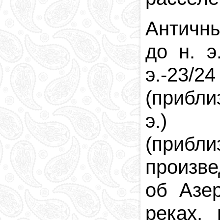
Религия в
Азербайджане
Античн
Национальная
валюта
до н. э
Столица
Коды и индексы
э.-
23/
Кровавая память
(прибли
э.) 
(прибли
произв
об Азер
реках,