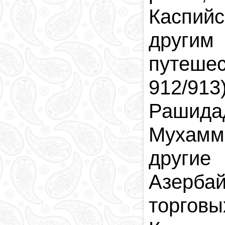
Каспийс
други
путеше
912/91
Рашидад
Мухамме
другие
Азербай
торгов