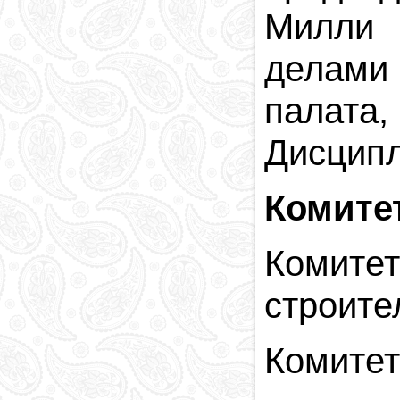
Религия в
Милли 
Азербайджане
Национальная
делами
валюта
Столица
палата
Коды и индексы
Кровавая память
Дисципл
Комите
Комитет
строите
Комитет