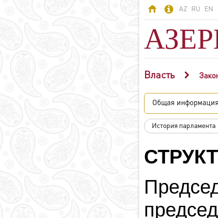
AZ
RU
EN
АЗЕ
Власть
АЗЕРБАЙДЖАН
Зако
Азербайджан -
Общая информаци
страна огней
Территория
История парламента
Население
Политическая
СТРУК
система
Конституция
Предс
Государственные
символы
предсе
Азербайджанский
язык