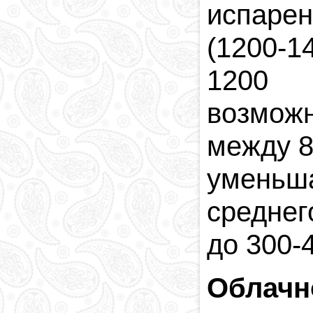
испарен
(1200-1
1200 м
возмож
между 8
уменьш
среднег
до 300-
Облачн