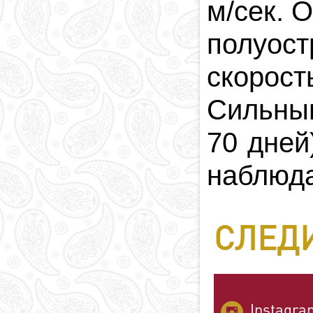
м/сек. 
полуос
скорос
Сильным
70 дней
наблюда
СЛЕДИ
Instagra