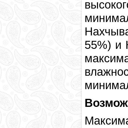
высоко
минима
Нахчыва
55%) и 
максим
влажн
минима
Возмож
Максим