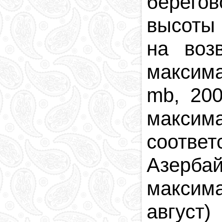
берего
высоты 
на воз
максима
mb, 20
максим
соответ
Азерба
максима
август)