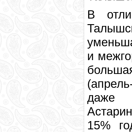
В отли
Талышс
уменьша
и межго
больша
(апрель
даже 
Астарин
15% го