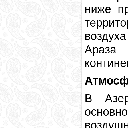
ниже п
террит
воздуха
Араза
контине
Атмосф
В Азер
основн
воздушн