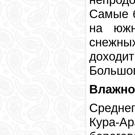
Самые 
на южн
снежных
доходи
Большог
Влажно
Среднег
Кура-Ар