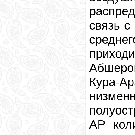
распре
связь с
средне
приходи
Абшерон
Кура-Ар
низмен
полуост
АР кол