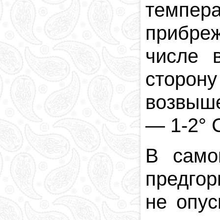
темпер
прибре
числе 
сторон
возвыше
—
1-2° 
В само
предгор
не опус