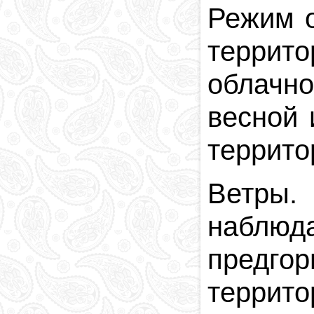
Режим о
террито
облачно
весной 
террито
Ветры.
наблюда
предго
террито