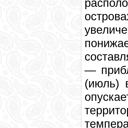
распол
остров
увелич
понижа
составл
—
приб
(июль) 
опускае
террит
темпер