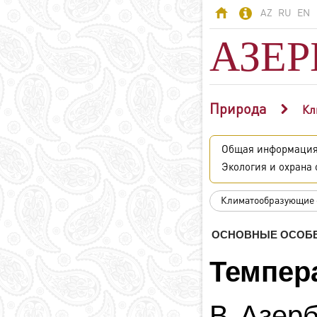
AZ
RU
EN
АЗЕ
Природа
АЗЕРБАЙДЖАН
Кл
Азербайджан -
Общая информаци
страна огней
Экология и охрана
Территория
Население
Климатообразующие
Политическая
система
ОСНОВНЫЕ ОСОБЕ
Конституция
Темпер
Государственные
символы
Азербайджанский
В Азерб
язык