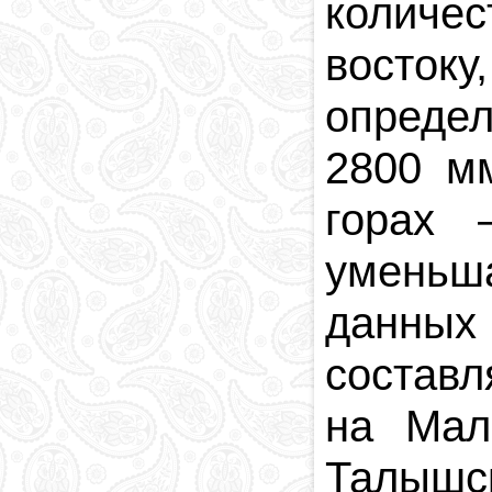
количе
восток
опреде
2800 м
горах
уменьш
данных
составл
на Мал
Талышс