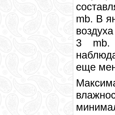
составл
mb. В я
воздуха
3 mb. 
наблюда
еще ме
Максим
влажно
минима