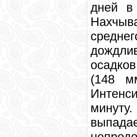
дней в
Нахчы
средне
дождли
осадков
(148 м
Интенси
минуту.
выпадае
непрод