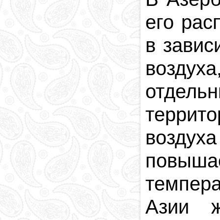
Религия в
его рас
Азербайджане
Национальная
в завис
валюта
Столица
воздуха
Коды и индексы
Кровавая память
отдель
террит
воздух
повыша
темпер
Азии ж