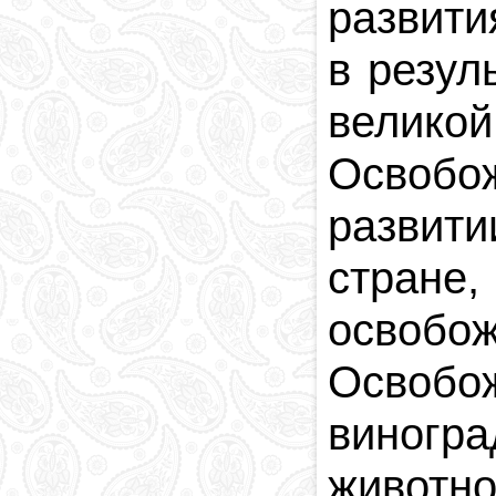
развити
в резул
велико
Освобо
развит
стране
освоб
Освобож
виног
животн