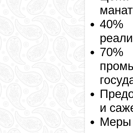
манат
40% 
реали
70% 
пром
госуд
Предо
и саж
Меры