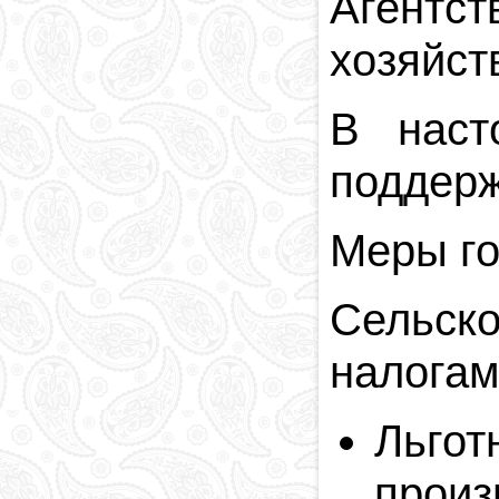
Агентс
хозяйст
В наст
поддерж
Меры го
Сельско
налогам
Ль
произ