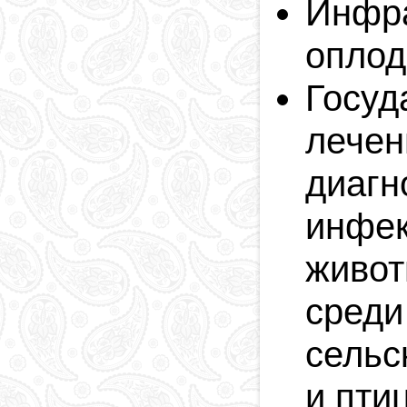
Инфр
оплод
Госу
лече
диаг
инф
живо
ср
сельс
и птиц