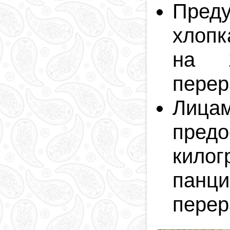
Преду
хлопк
на 1
перер
Лица
предо
кило
панц
перер