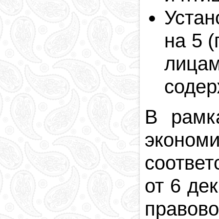
Устан
на 5 
лица
содер
В рамк
эконом
соответ
от 6 де
правово