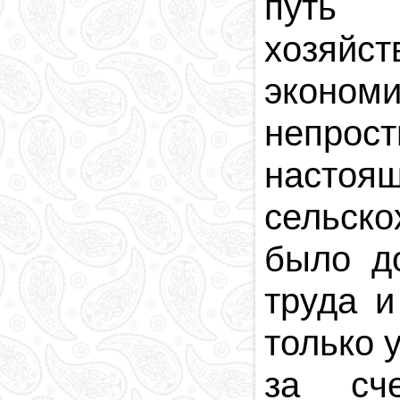
путь 
Религия в
Азербайджане
хозяйст
Национальная
валюта
эконом
Столица
Коды и индексы
непрос
Кровавая память
насто
сельск
было до
труда и
только 
за сче