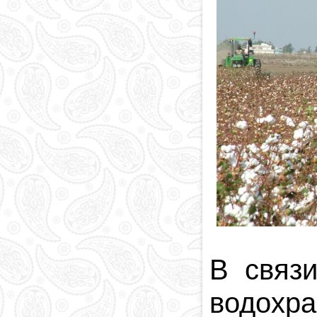
В связ
водохр