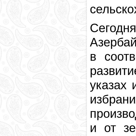
сельско
Сегодн
Азербай
в соот
развит
указах 
избрани
произво
и от з