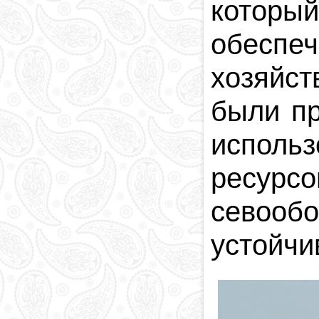
который
обеспе
хозяйст
были п
исполь
ресурс
севооб
устойчи