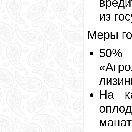
вреди
из го
Меры го
50% 
«Агро
лизин
На ка
оплод
манат