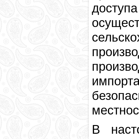
доступ
осущес
сельс
произв
произв
импорта
безопас
местнос
В наст