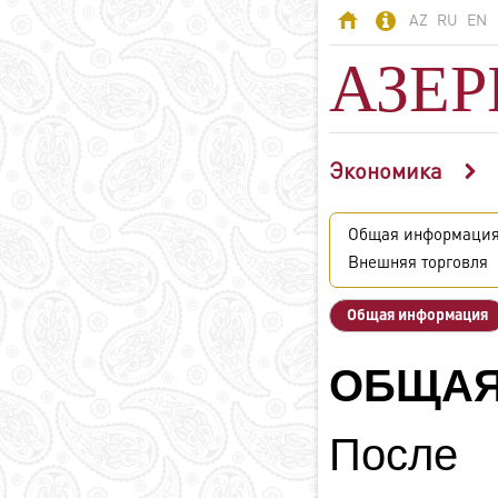
AZ
RU
EN
АЗЕ
Экономика
АЗЕРБАЙДЖАН
Азербайджан -
Общая информаци
страна огней
Внешняя торговля
Территория
Население
Общая информация
Политическая
система
ОБЩАЯ
Конституция
Государственные
символы
После 
Азербайджанский
язык