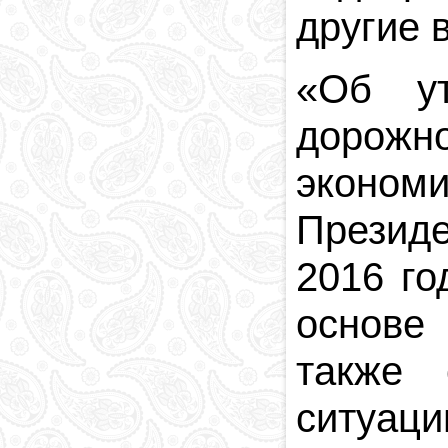
другие 
«Об ут
дорожно
эконом
Президе
2016 го
основе 
также 
ситуа