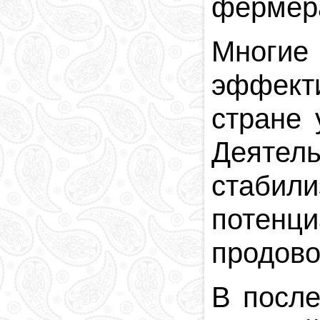
фермера
Многие
эффект
стране 
Деяте
стабили
потенци
продово
В после