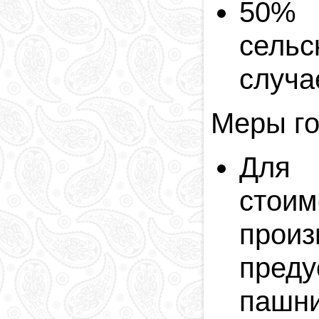
50% 
сельс
случа
Меры го
Для 
стоим
прои
преду
пашни