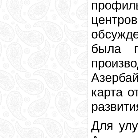
профил
центро
обсужд
была п
произво
Азербай
карта о
развити
Для улу