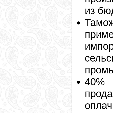
из бю
Там
прим
имп
сельс
пром
40% с
прода
оплач