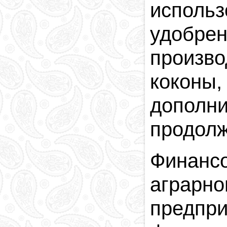
исполь
удобрен
произв
кокон
дополни
продолж
Финанс
аграрно
предпр