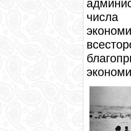
админис
числа
эконом
всест
благоп
экономи