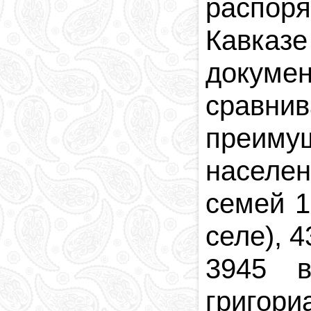
распор
Кавказе
докумен
сравни
преим
населе
семей 1
селе), 
3945 в
григор