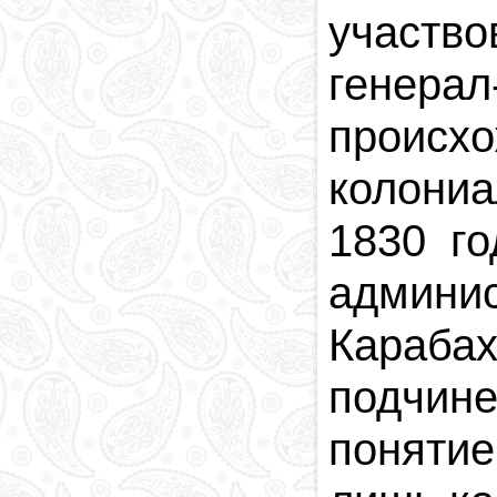
участво
генера
происх
колониа
1830 г
админи
Карабах
подчин
понятие