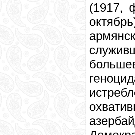
(1917, 
октябрь
армянс
служив
больше
геноц
истреб
охватив
азерба