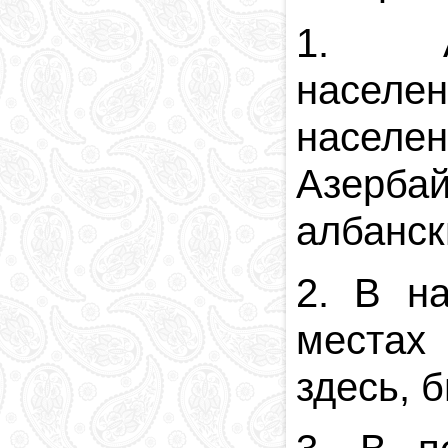
1. Аб
насел
населен
Азерба
албанск
2. В н
местах
здесь, 