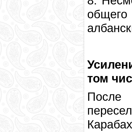
8. Несм
общего
албанск
Усилен
том чис
После 
пересе
Карабах