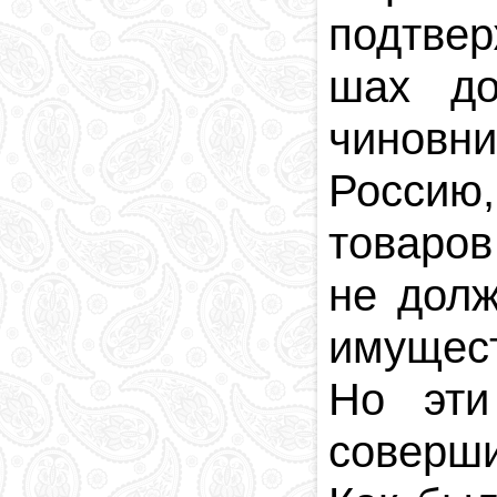
подтвер
шах до
чиновни
Россию,
товаров
не долж
имущест
Но эти
соверши