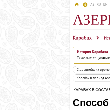
AZ
RU
EN
АЗЕ
Карабах
АЗЕРБАЙДЖАН
Ист
Азербайджан -
История Карабаха
страна огней
Тяжелые социально
Территория
Население
С древнейших времен
Политическая
Карабах в период Аз
система
Конституция
КАРАБАХ В СОСТ
Государственные
символы
Спосо
Азербайджанский
язык