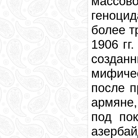
массов
геноци
более т
1906 гг
созданн
мифиче
после п
армяне
под по
азерба