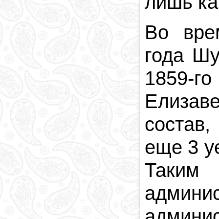
лишь ка
Во вре
года Шу
1859-го
Елизаве
состав,
еще 3 у
Таким
админ
админи