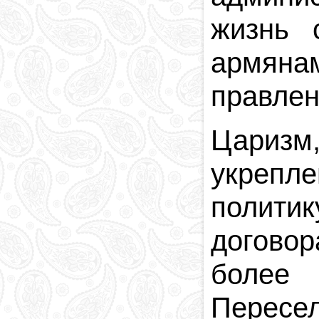
жизнь 
армяна
правлен
Царизм,
укрепле
полити
договор
более
Пересе