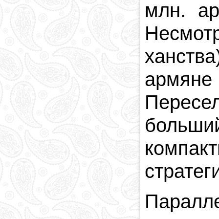
млн. а
Несмотр
ханства
армяне
Пересе
больши
компа
стратег
Парал