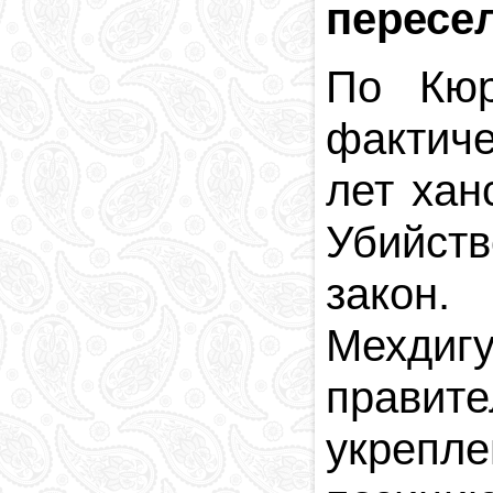
пересел
Религия в
Азербайджане
Национальная
По Кюр
валюта
Столица
фактиче
Коды и индексы
Кровавая память
лет хан
Убийств
закон.
Мехдиг
правит
укрепле