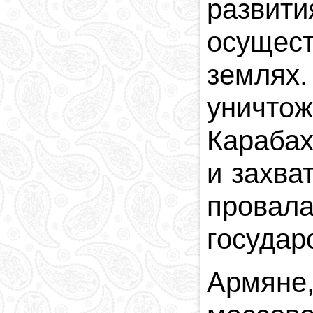
развит
осущес
землях
уничто
Карабах
и захва
провал
государ
Армяне,