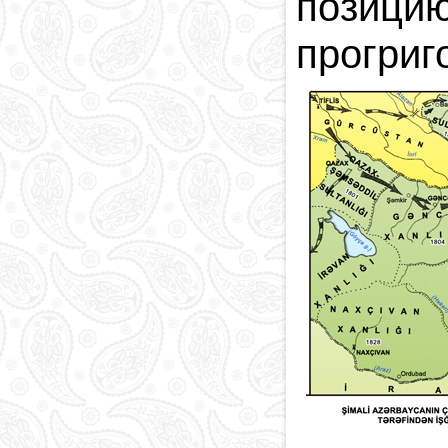
позицию
прогриг