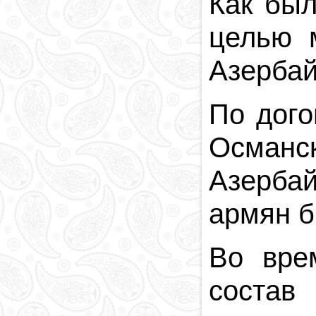
Как был
целью 
Азербай
По дого
Османск
Азерба
армян б
Во вре
состав