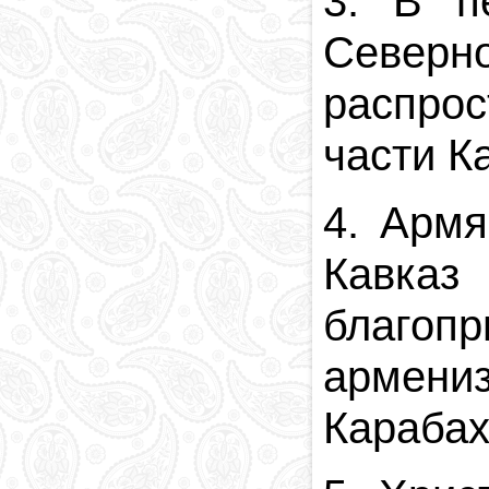
3. В п
Северн
распро
части К
4. Арм
Кавказ
благопр
армениз
Карабах