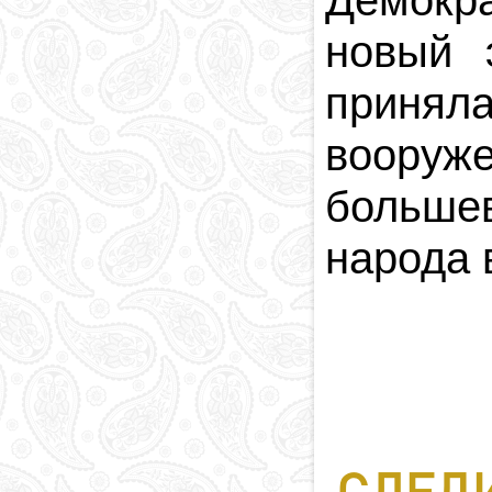
Демокра
новый 
принял
воору
больше
народа 