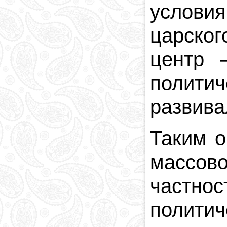
условия
царског
центр
политич
развива
Таким о
массов
частно
полити