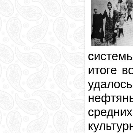
системы
итоге в
удалос
нефтян
средни
культур