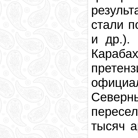
резуль
стали п
и др.)
Караба
претен
официал
Северн
пересе
тысяч 