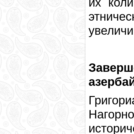
их кол
этнич
увеличи
Завер
азерба
Григор
Нагорно
историч