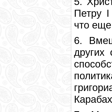
5. Хрис
Петру I
что еще
6. Вме
других
способ
полити
григори
Карабах