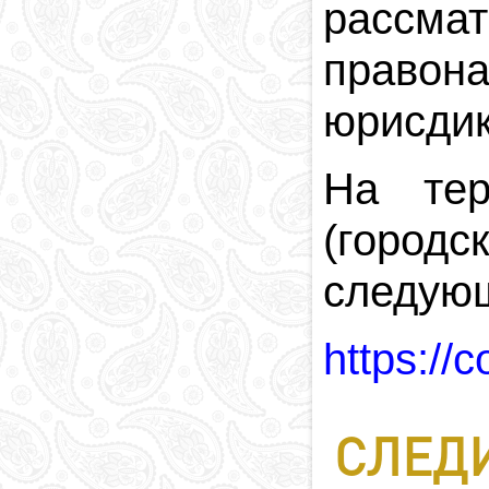
рассма
Религия в
Азербайджане
правон
Национальная
валюта
юрисдик
Столица
Коды и индексы
Кровавая память
На тер
(город
следующ
https://
СЛЕДИ