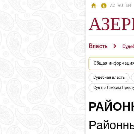
AZ
RU
EN
АЗЕ
Власть
АЗЕРБАЙДЖАН
Суде
Азербайджан -
Общая информаци
страна огней
Территория
Судебная власть
Население
Суд по Тяжким Прес
Политическая
система
РАЙОН
Конституция
Государственные
символы
Районны
Азербайджанский
язык