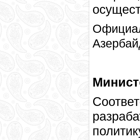
осущест
Официа
Азербай
Минист
Соотв
разраб
политик