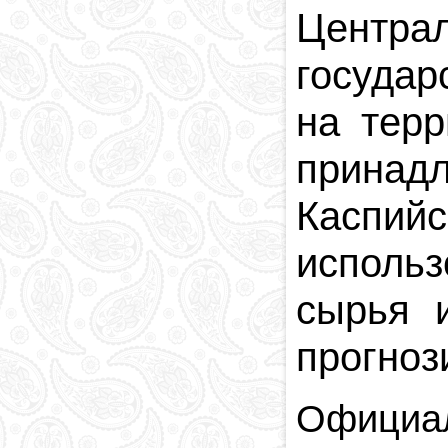
Центра
государ
на терр
прина
Каспийс
использ
сырья 
прогноз
Официал