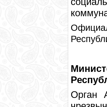
социал
коммуна
Официал
Республ
Минист
Респуб
Орган 
чрезвыч