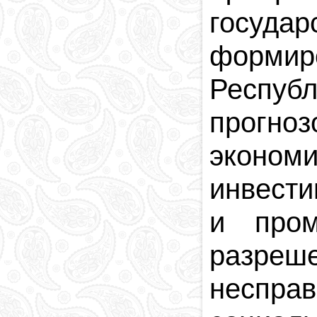
госуда
формир
Респуб
прогноз
экономи
инвести
и пром
разреш
неспра