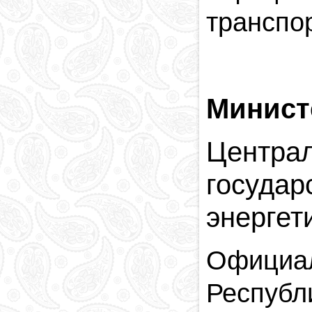
транспо
Минист
Центра
госуда
энергет
Официал
Республ