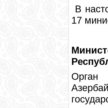
В насто
17 мини
Минист
Респуб
Орган
Азерба
госуд