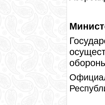
Минист
Госуда
осущес
обороны
Официал
Республ