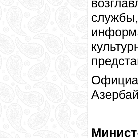
возгла
службы
информа
культ
предста
Официал
Азербай
Минист