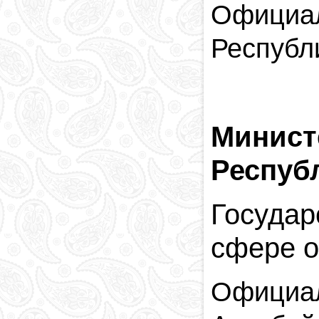
Официал
Республ
Минист
Респуб
Госуда
сфере о
Официал