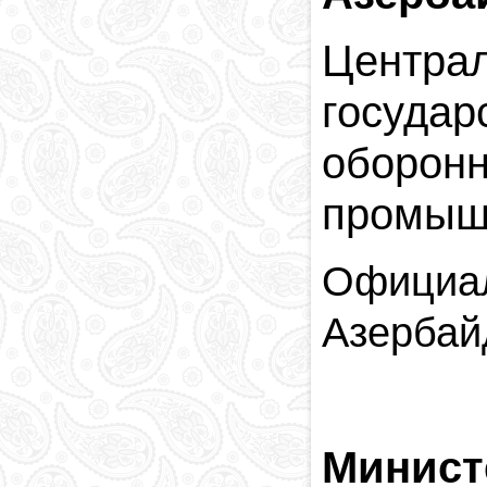
Центра
госуда
оборон
промыш
Официал
Азербай
Минист