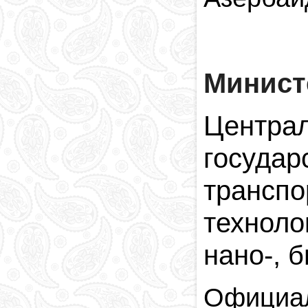
Минист
Центра
госуда
трансп
техноло
нано-, 
Официал