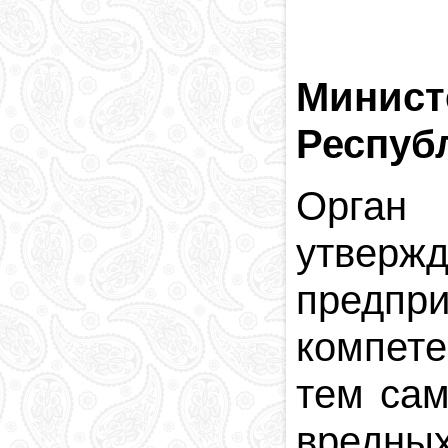
Минист
Респуб
Орган 
утверж
предпр
компете
тем сам
вредны