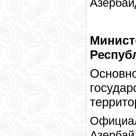
Азербай
Минист
Респуб
Основ
госуда
террито
Официал
Азербай