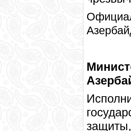
Официал
Азербай
Минист
Азерба
Испол
госуда
защиты,