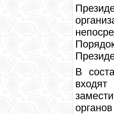
Религия в
Прези
Азербайджане
Национальная
организ
валюта
Столица
непоср
Коды и индексы
Кровавая память
Порядо
Президе
В сост
входят
замест
органов