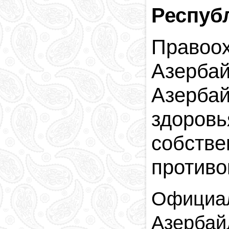
Респуб
Право
Азерба
Азерба
здоров
собстве
противо
Официал
Азербай