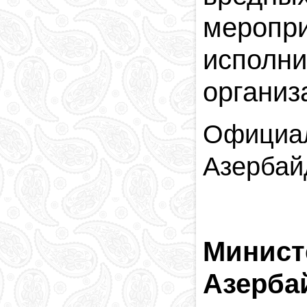
меропр
испол
организ
Офици
Азербай
Минист
Азерба