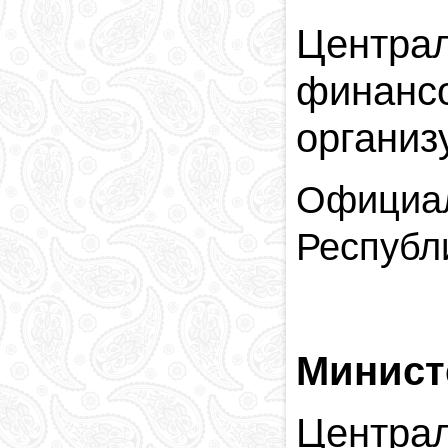
Центра
финанс
организ
Официал
Республ
Минист
Центра