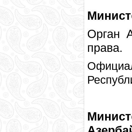
Минист
Орган 
права.
Официал
Республ
Минист
Азерба