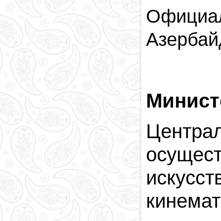
Официал
Азербай
Минист
Центра
осущест
искусст
кинема