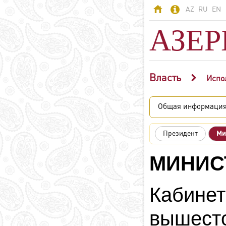
AZ
RU
EN
АЗЕ
Власть
АЗЕРБАЙДЖАН
Испо
Азербайджан -
Общая информаци
страна огней
Территория
Президент
Ми
Население
Политическая
МИНИС
система
Конституция
Кабине
Государственные
символы
Азербайджанский
вышес
язык