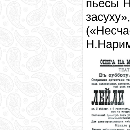
пьесы 
засуху
»
(
«
Несч
Н.Нари