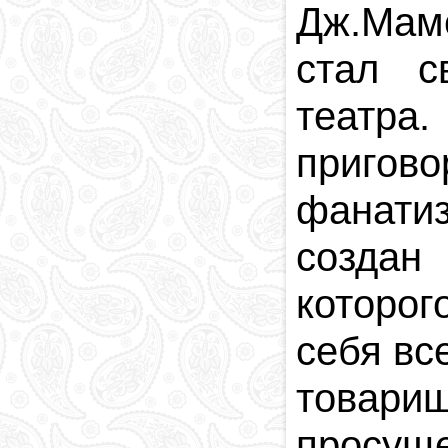
Дж.Мам
стал с
театра.
пригов
фанати
созда
которог
себя вс
товар
просуще