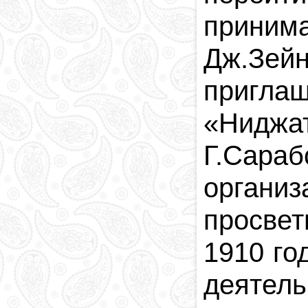
приним
Дж.Зе
пригла
«
Ниджа
Г.Сара
органи
просвет
1910 го
деятель