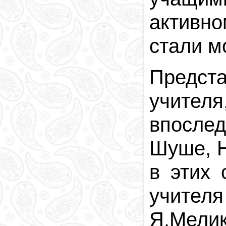
активно
стали м
Предст
учите
впосле
Шуше, Н
в этих 
учител
Я.Мели