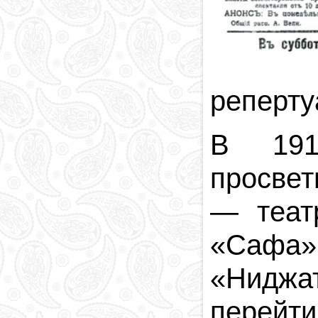
реперту
В 191
просвет
—
теа
«
Сафа
»
«
Ниджа
перейт