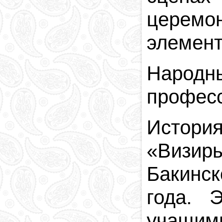
церемо
элемент
Народ
професс
История
«
Визирь
Бакинск
года. 
учащими