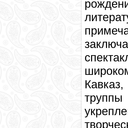
рожде
литер
приме
заключ
спектак
широко
Кавказ,
трупп
укрепл
творчес