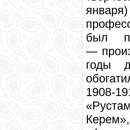
января
професс
был п
—
прои
годы д
обогати
1908-1
«
Руста
Керем
»