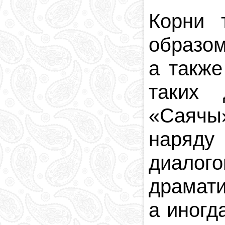
Религия в
Корни 
Азербайджане
Национальная
образом
валюта
Столица
а также
Коды и индексы
Кровавая память
таких 
«
Саячы
наряд
диалог
драмат
а иногд