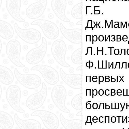
Г.Б. 
Дж.Ма
произв
Л.Н.То
Ф.Шилл
первы
просвещ
большу
деспот