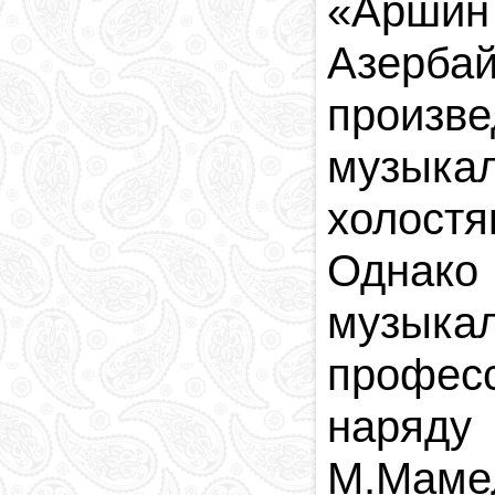
«
Арши
Азерб
произв
музыка
холостя
Однако
музык
профес
наряду
М.Маме