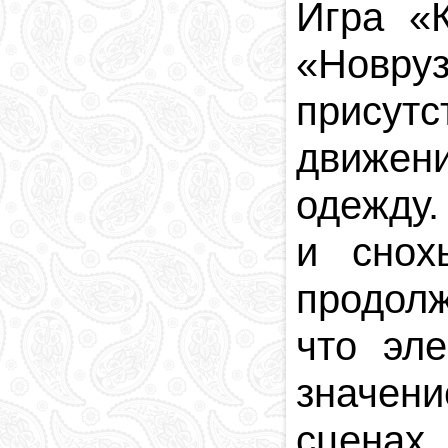
Игра
«
«
Новру
присут
движен
одежду
и снох
продолж
что эл
значени
сцена