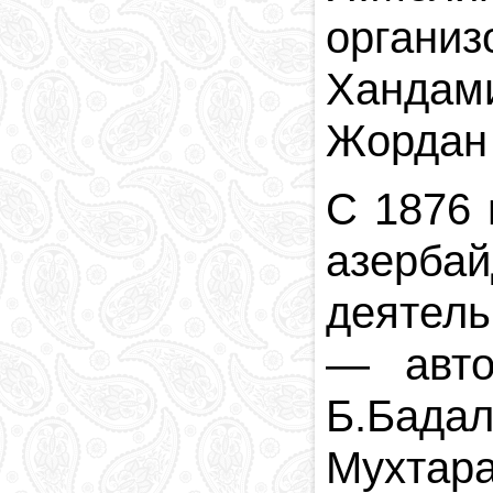
орган
Хандам
Жордан
С 1876 
азерб
деятел
—
авт
Б.Бадал
Мухтара