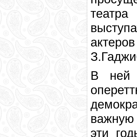
театра
выступа
актеров
З.Гаджи
В ней 
оперет
демокр
важную 
эти го