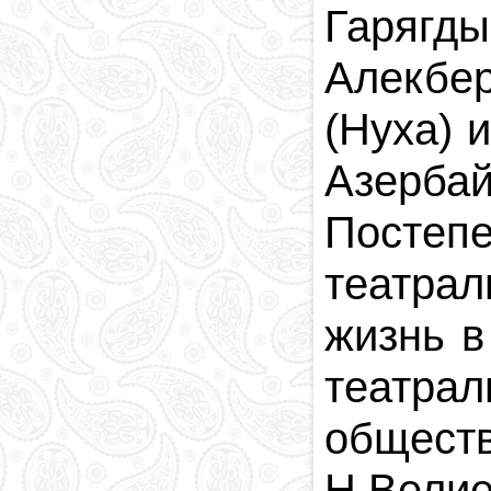
Гарягды
Алекбер
(Нуха) 
Азерба
Постеп
театрал
жизнь в
театрал
общест
Н.Велие