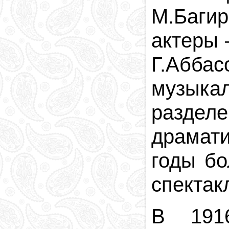
М.Багир
актеры
Г.Аббас
музыка
раздел
драмат
годы бо
спектакл
В 191