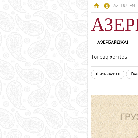
AZ
RU
EN
АЗЕ
АЗЕРБАЙДЖАН
АЗЕРБАЙДЖАН
Torpaq xəritəsi
Азербайджан -
страна огней
Физическая
Гео
Территория
Население
Политическая
система
Конституция
Государственные
символы
Азербайджанский
язык