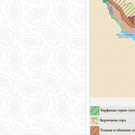
Торфяная горно-луг
Коричнева гора
Темная и обычная се