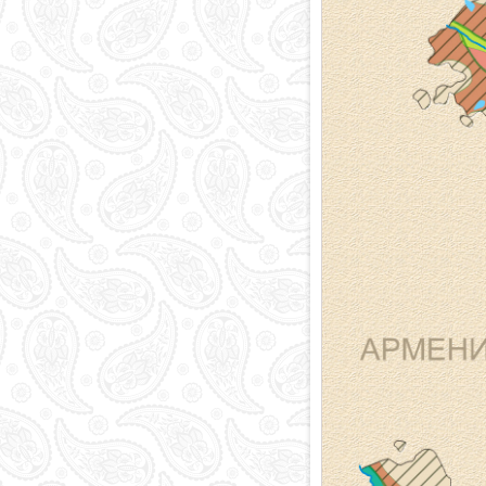
Религия в
Азербайджане
Национальная
валюта
Столица
Коды и индексы
Кровавая память