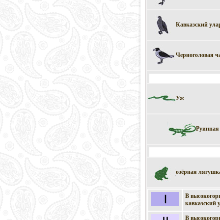
Кавказский ула
Черноголовая ч
Уж
Руинная
озёрная лягушк
В высокогорн
кавказский у
В высокогорн