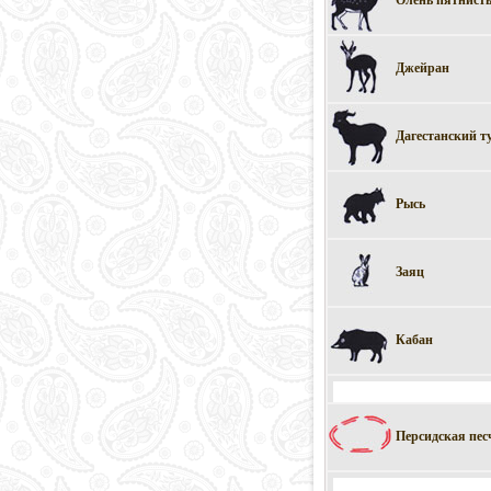
Джейран
Дагестанский т
Рысь
Заяц
Кабан
Персидская пес