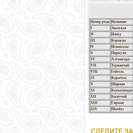
Номер ряда
Название
I
Закатала
II
Илису
III
Караязы
lV
Исмаиллы
V
Пиркули
VI
Алтыагадж
VII
Турианчай
VIII
Гейгель
IX
Карагёль
X
Ширван
XI
Кызылагадж
XII
Баситчай
XIII
Гиркан
XIV
Шахбуз
СЛЕДИТЕ ЗА