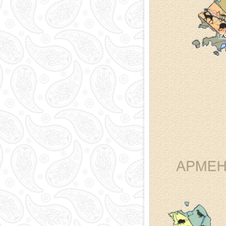
Религия в
Азербайджане
Национальная
валюта
Столица
Коды и индексы
Кровавая память