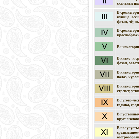
скальные яще
В среднегорн
куница, лесн
фазан, чёрны
В среднегорн
краснобрюхий
В низкогорны
В низко- и с
фазан, золот
В низкогорны
полоз, куроп
В низкогорны
стрепет, утки
В лугово-лес
гадюка, сред
В пустынных
круглоголовк
В полупустын
средиземномо
осетрообразны