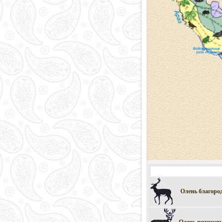
Олень благоро
Олень пятнист