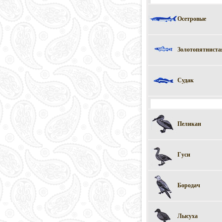
Осетровые
Золотопятниста
Судак
Пеликан
Гуси
Бородач
Лысуха