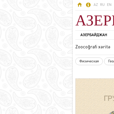
AZ
RU
EN
АЗЕ
АЗЕРБАЙДЖАН
АЗЕРБАЙДЖАН
Zoocoğrafi xəritə
Азербайджан -
страна огней
Физическая
Гео
Территория
Население
Политическая
система
Конституция
Государственные
символы
Азербайджанский
язык