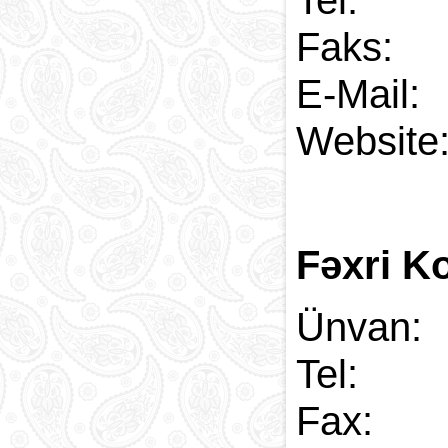
Tel:
Faks
E-
Web
Fəxri K
Ünvan:
Tel:
Fax: