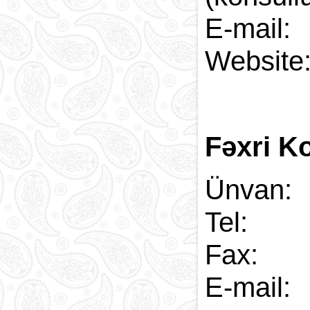
E-
Web
Fəxri Ko
Ünvan:
Tel: 
Fax: 
E-