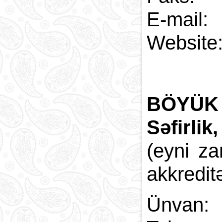
E-
Web
BÖYÜK 
Səfirlik
(eyni z
akkredit
Ünvan