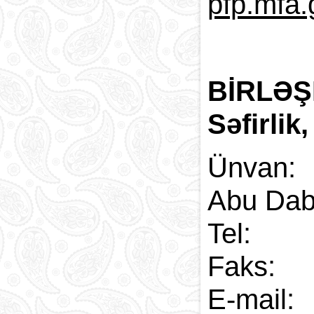
pfp.mfa.
BİRLƏŞ
Səfirlik
Ünvan:
Abu Dab
Tel:
Faks: