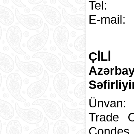
Tel:
E-
ÇİLİ
Azərba
Səfirliy
Ünvan
Trade 
Condes,