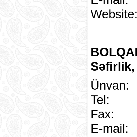
Web
BOLQA
Səfirlik
Ünvan:
Tel:
Fax:
E-