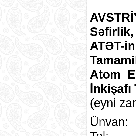
AVSTRİ
Səfirlik
ATƏT-i
Tamamil
Atom En
İnkişafı
(eyni za
Ünvan