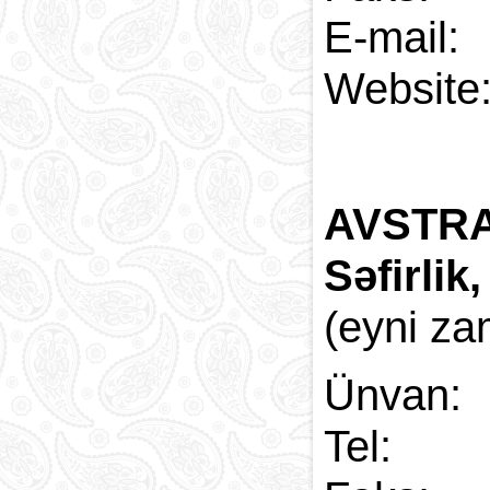
E-
Web
AVSTRA
Səfirlik
(eyni za
Ünvan:
Tel: