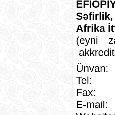
EFİOPİ
Səfirlik
Afrika İ
(eyni 
akkredit
Ünvan:
Tel: 
Fax:
E-