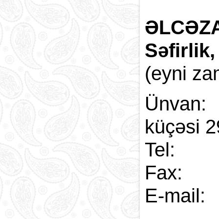
ƏLCƏZ
Səfirlik
(eyni za
Ünvan:
küçəsi 2
Tel:
Fax:
E-