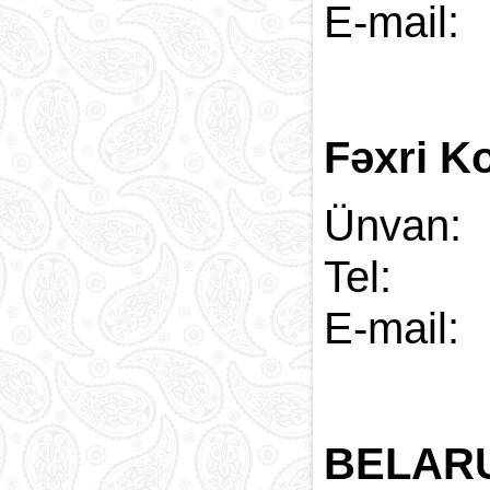
E-
Fəxri K
Ünvan:
Tel: 
E-
BELAR