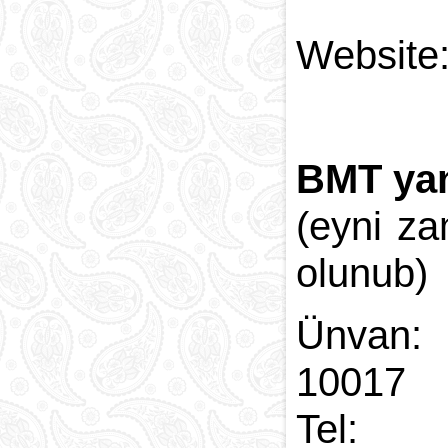
Web
BMT yan
(eyni z
olunub)
Ünvan:
10017
Tel: