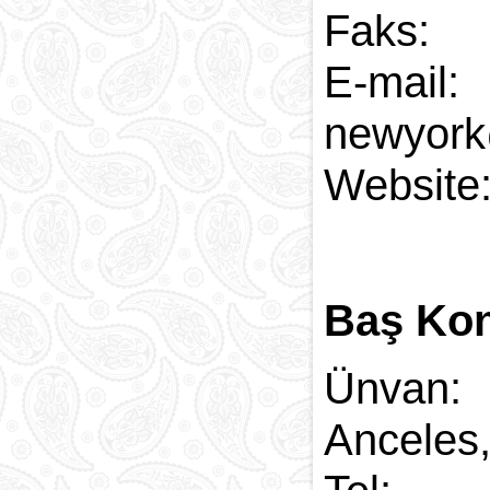
Faks:
newyork
Web
Baş Kon
Ünva
Anceles