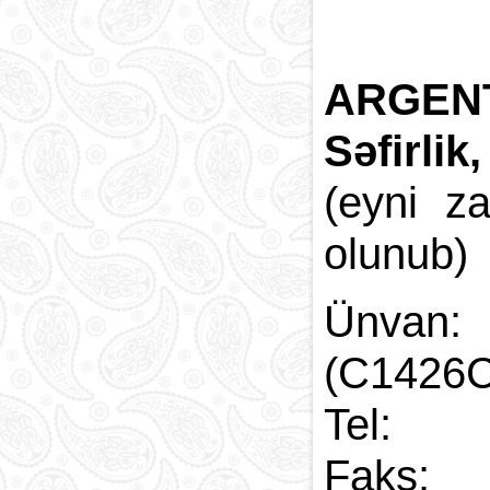
ARGEN
Səfirli
(eyni z
olunub)
Ünvan:
(C1426C
Tel:
Faks: