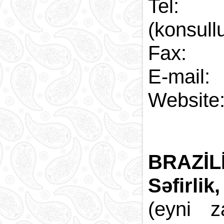
Tel:
(konsull
Fax:
E-
Web
BRAZİL
Səfirlik,
(eyni 