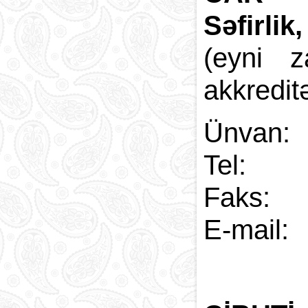
Səfirlik
(eyni 
akkredit
Ünvan:
Tel:
Faks:
E-