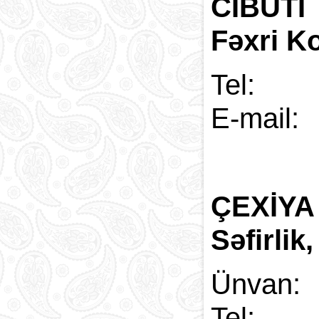
CİBUTİ
Fəxri Ko
Tel:
E-
ÇEXİYA
Səfirlik
Ünvan:
Tel: