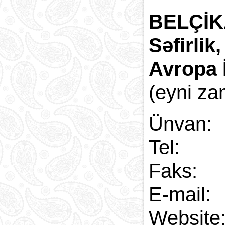
BELÇİ
Səfirlik
Avropa 
(eyni z
Ünvan:
Tel:
Faks
E-
Web