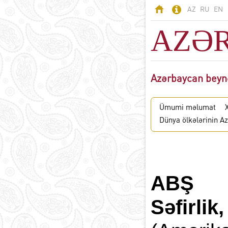
AZ
RU
EN
AZƏ
Azərbaycan beyn
AZƏRBAYCAN
Odlar Yurdu -
Ümumi məlumat
Azərbaycan
Dünya ölkələrinin Az
Ərazi
Əhali
Siyasi sistem
B
Konstitusiya
ABŞ
Dövlət rəmzləri
Azərbaycan dili
D
Səfirlik
Azərbaycanda din
Milli valyuta