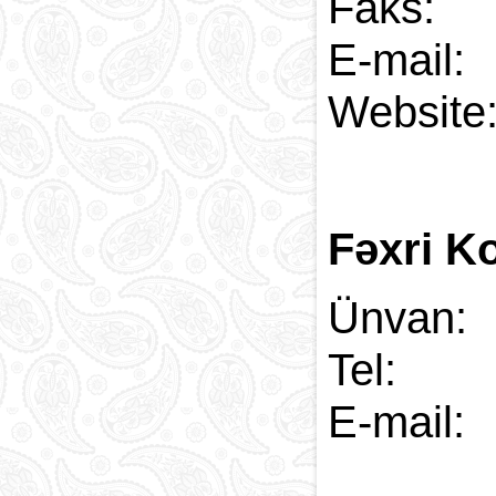
Faks
E-
Web
Fəxri Ko
Ünvan
Tel:
E-