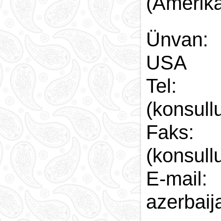
(Amerika
Paytaxt
Kodlar və indekslər
Qan yaddaşı
Ünv
USA
Tel:
(konsull
Faks
(konsull
azerbai