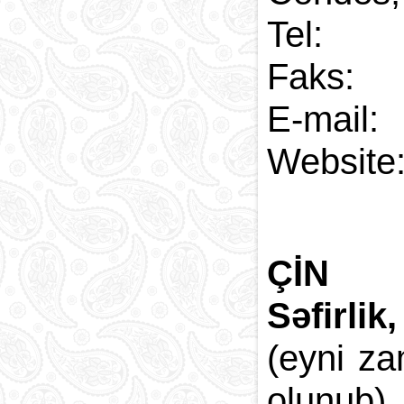
Tel:
Faks:
E-
Web
ÇİN
Səfirlik
(eyni z
olunub)