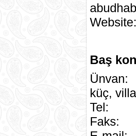
abudhab
Web
Baş kon
Ünvan:
küç, vill
Tel:
Faks:
E-