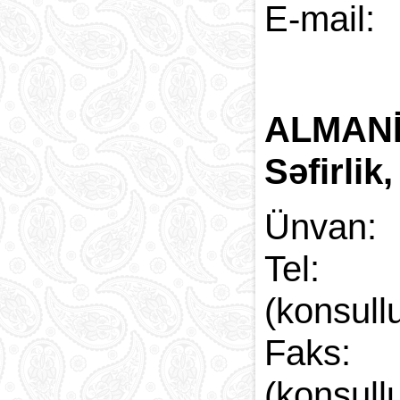
E-
ALMAN
Səfirlik,
Ünvan:
Tel:
(konsull
Faks:
(konsull