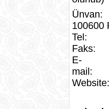
Ünvan:
100600 
Tel: 
Faks:
E-
ma
Web