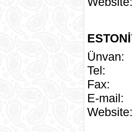
Web
ESTONİ
Ünvan:
Tel:
Fax:
E-
Web