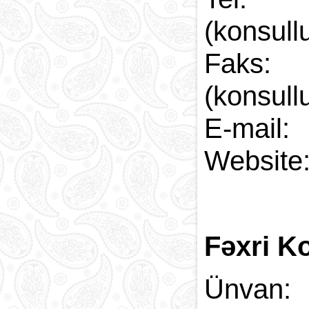
(konsull
Faks
(konsull
E-
Web
Fəxri Ko
Ünvan: