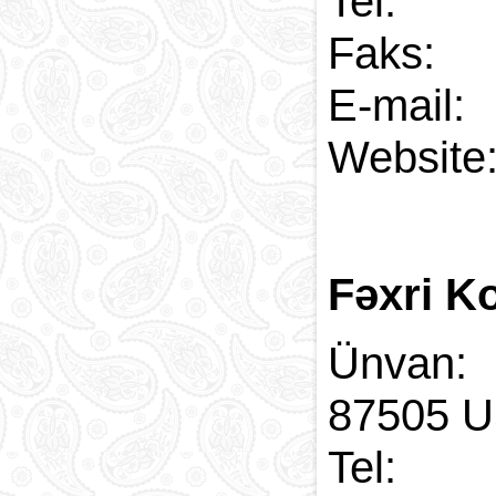
Tel:
Fak
E-
Web
Fəxri K
Ünvan
87505 
Tel: