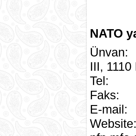
NATO ya
Ünvan
III, 1110
Tel:
Faks
E-
W