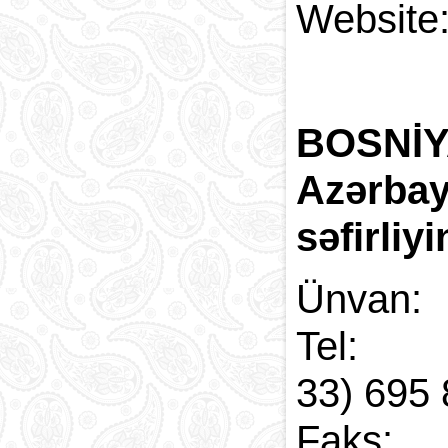
Web
BOSNİY
Azərba
səfirliy
Ünvan:
Tel:
33) 69
Faks