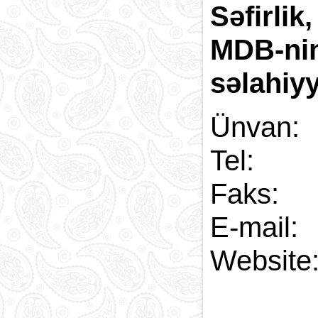
Səfirlik
MDB-ni
səlahiy
Ünvan:
Tel: 
Faks:
E-
Web