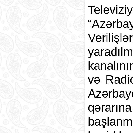
Telev
“Azərb
Verilişl
yaradılmı
kanalını
və Radio
Azərbay
qərarın
başlanm