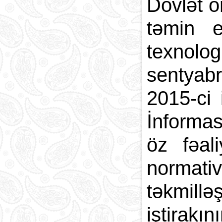
Dövlət or
təmin ed
texnolog
sentyabr
2015-ci 
İnformas
öz fəal
normati
təkmillə
iştirakı