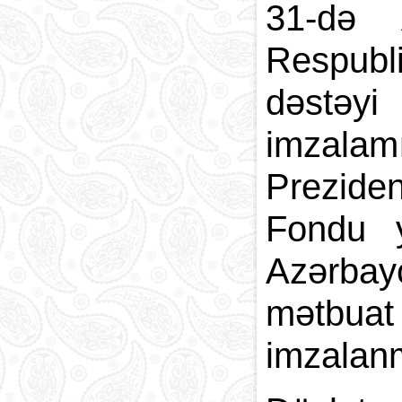
31-də 
Respubli
dəstəyi
imzalam
Preziden
Fondu y
Azərbay
mətbua
imzalanm