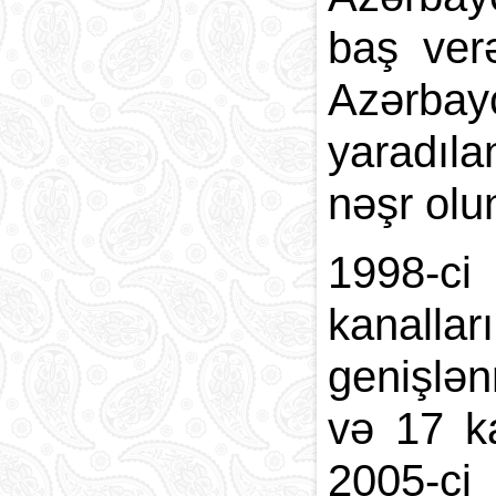
baş ver
Azərbay
yaradıl
nəşr olu
1998-ci
kanalla
genişlə
və 17 ka
2005-
ci