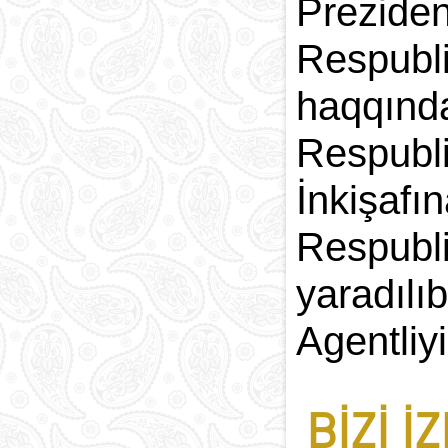
Prezide
Respubl
haqqın
Respubli
İnkişa
Respubl
yaradıl
Agentliy
BIZI I