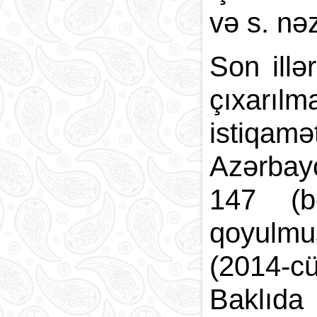
və s. nə
Son illə
çıxarıl
istiqamə
Azərbayc
147 (b
qoyulmu
(2014-c
Baklıda