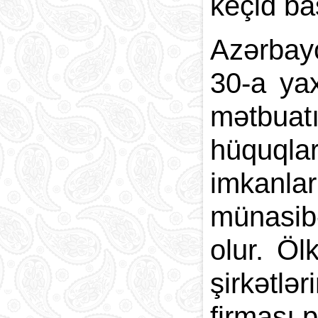
keçid baş
Azərbayc
30-a yax
mətbuatı
hüquqla
imkanl
münasib
olur. Ö
şirkətl
firması p