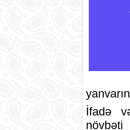
yanvarın
İfadə v
növbəti