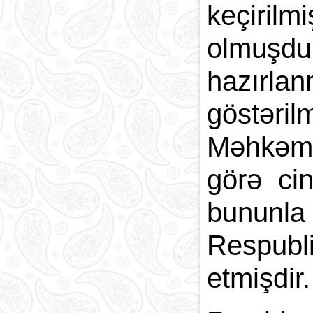
keçirilm
olmuşdu
hazırla
göstəri
Məhkəməs
görə cin
bununla
Respubli
etmişdir.