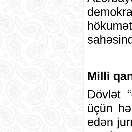
demokra
hökumət
sahəsind
Milli qa
Dövlət “
üçün hər
edən jurn