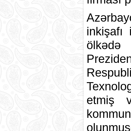
Azərbayc
inkişafı
ölkədə 
Prezide
Respubl
Texnolog
etmiş 
kommuni
olunmuşd