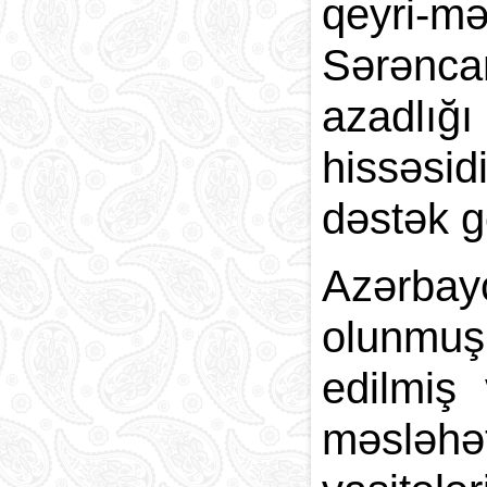
qeyri-mə
Sərəncam
azadlığı
hissəsid
dəstək gö
Azərbay
olunmuş
edilmiş 
məsləhət