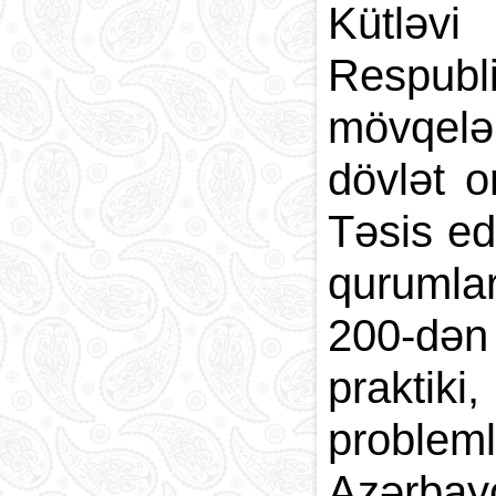
Kütləvi
Paytaxt
Kodlar və indekslər
Respubl
Qan yaddaşı
mövqelə
dövlət 
Təsis edi
qurumlar
200-dən 
praktiki
problem
Azərbayc