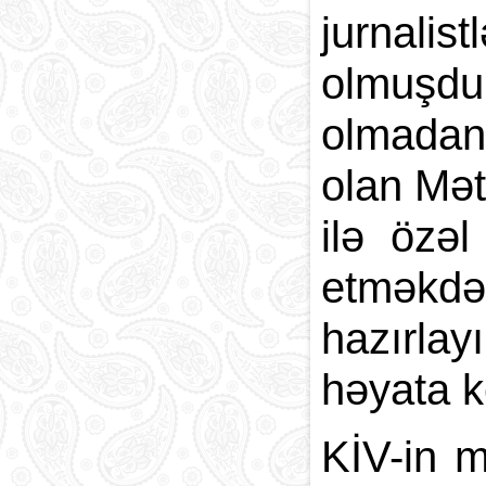
jurnali
olmuşdu
olmadan 
olan Mət
ilə özə
etməkdən
hazırlay
həyata ke
KİV-in m