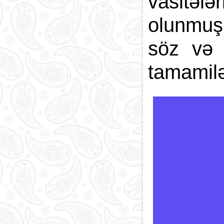
vasitəl
olunmuş
söz və m
tamamilə