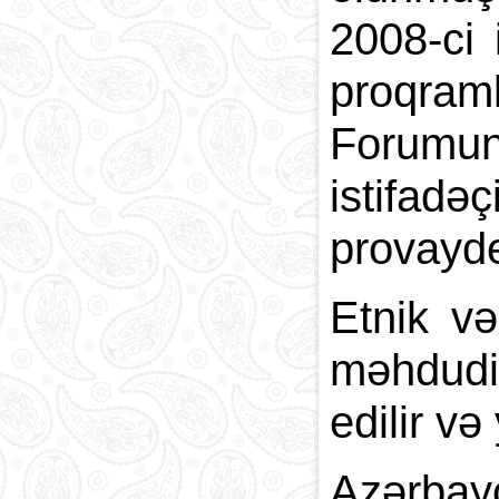
2008-ci 
proqraml
Forumu
istifad
provayde
Etnik və
məhdudiy
edilir və
Azərbay