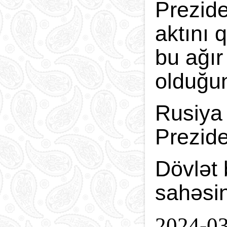
Prezide
aktını 
bu ağır
olduğu
Rusiya 
Prezide
Dövlət 
sahəsin
2024-0