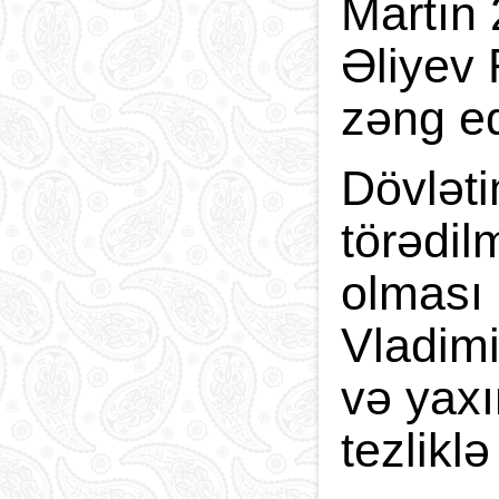
Martın 
Əliyev 
zəng ed
Dövləti
törədil
olması 
Vladimi
və yaxı
tezlikl