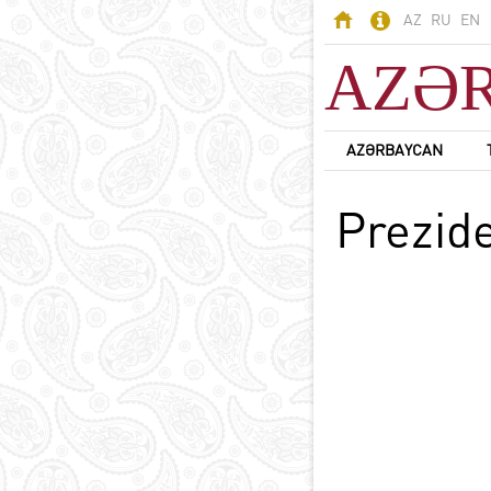
AZ
RU
EN
AZƏ
AZƏRBAYCAN
AZƏRBAYCAN
Prezid
Odlar Yurdu -
Azərbaycan
Ərazi
Əhali
Siyasi sistem
B
Konstitusiya
Dövlət rəmzləri
Azərbaycan dili
D
Azərbaycanda din
Milli valyuta