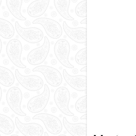
Paytaxt
Kodlar və indekslər
Qan yaddaşı