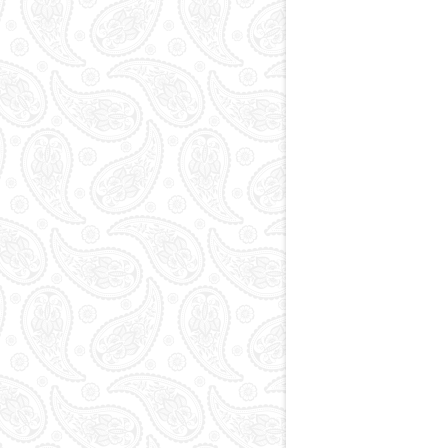
Paytaxt
Kodlar və indekslər
Qan yaddaşı