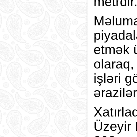
metrdir
Məlumat
piyadal
etmək ü
olaraq,
işləri 
ərazilə
Xatırla
Üzeyir 