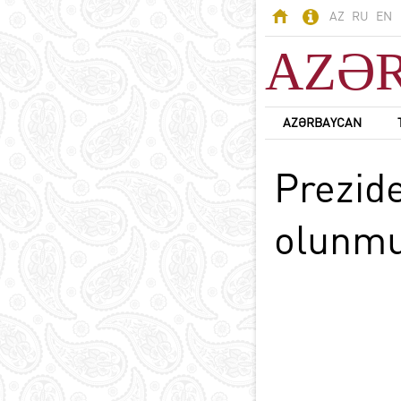
AZ
RU
EN
AZƏ
AZƏRBAYCAN
AZƏRBAYCAN
Prezid
Odlar Yurdu -
Azərbaycan
Ərazi
olunmuş
Əhali
Siyasi sistem
B
Konstitusiya
Dövlət rəmzləri
Azərbaycan dili
D
Azərbaycanda din
Milli valyuta