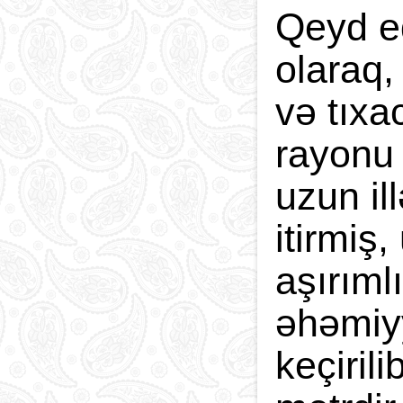
Qeyd ed
olaraq,
və tıxa
rayonu 
uzun il
itirmiş
aşırıml
əhəmiyy
keçiril