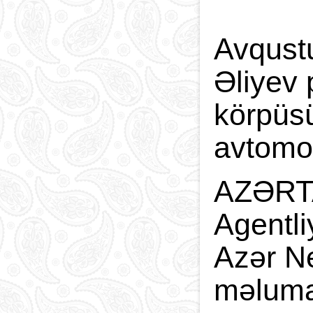
Avqust
Əliyev 
körpüsü
avtomob
AZƏRTAC
Agentli
Azər Ne
məlumat