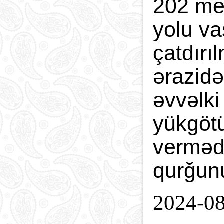
202 met
yolu va
çatdırı
ərazidə
əvvəlki
yükgötü
vermədi
qurğun
2024-0