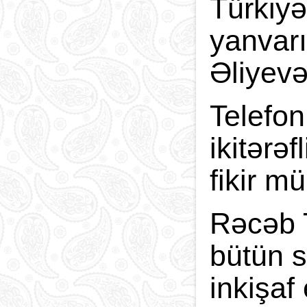
Türkiy
yanvarı
Əliyevə
Telefon
ikitərə
fikir mü
Rəcəb 
bütün s
inkişaf