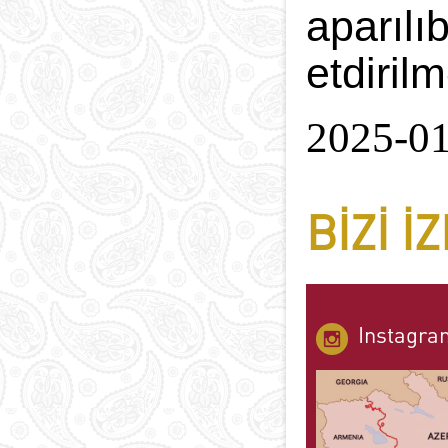
aparılı
etdiril
2025-0
BIZI I
Instagra