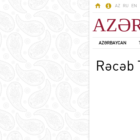
AZ
RU
EN
AZƏ
AZƏRBAYCAN
AZƏRBAYCAN
Rəcəb 
Odlar Yurdu -
Azərbaycan
Ərazi
Əhali
Siyasi sistem
B
Konstitusiya
Dövlət rəmzləri
Azərbaycan dili
D
Azərbaycanda din
Milli valyuta