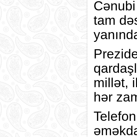
Cənubi
tam dəs
yanında
Prezid
qardaşl
millət, 
hər zam
Telefon
əməkdaş