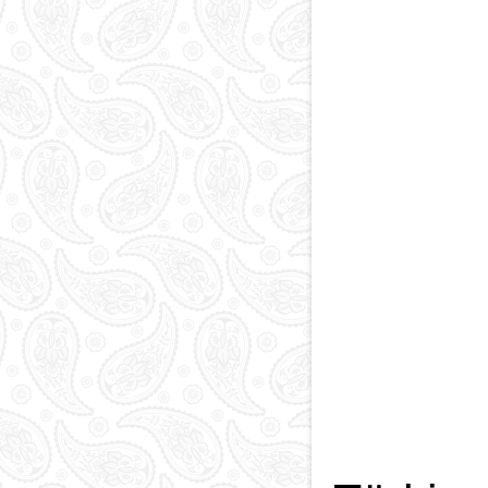
Paytaxt
Kodlar və indekslər
Qan yaddaşı