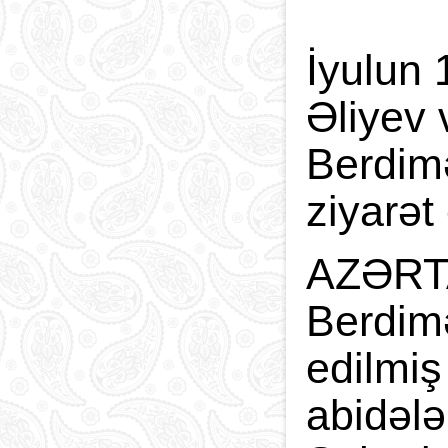
İyulun 
Əliyev 
Berdim
ziyarət 
AZƏRTA
Berdimə
edilmiş
abidələ