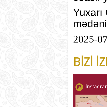
Yuxarı 
mədəniy
2025-0
BIZI I
Instagra