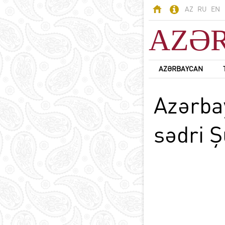
AZ
RU
EN
AZƏ
AZƏRBAYCAN
AZƏRBAYCAN
Azərba
Odlar Yurdu -
Azərbaycan
Ərazi
sədri Ş
Əhali
Siyasi sistem
B
Konstitusiya
Dövlət rəmzləri
Azərbaycan dili
D
Azərbaycanda din
Milli valyuta