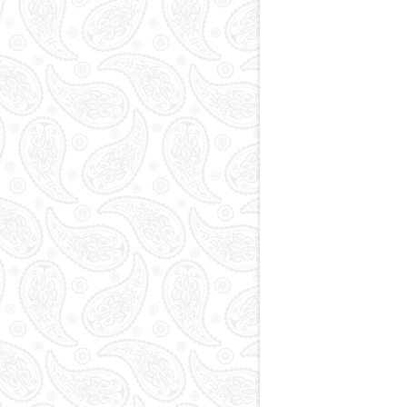
Paytaxt
Kodlar və indekslər
Qan yaddaşı