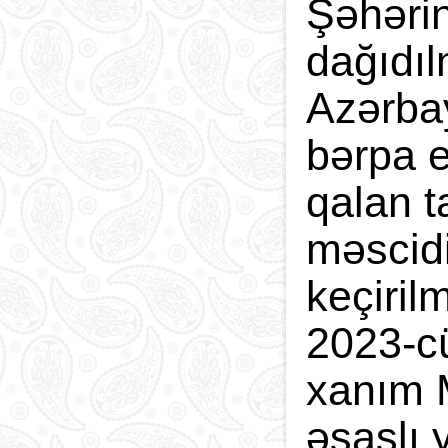
Şəhərin
dağıdıl
Azərbay
bərpa e
qalan t
məscidi
keçiril
2023-cü
xanım M
əsaslı 