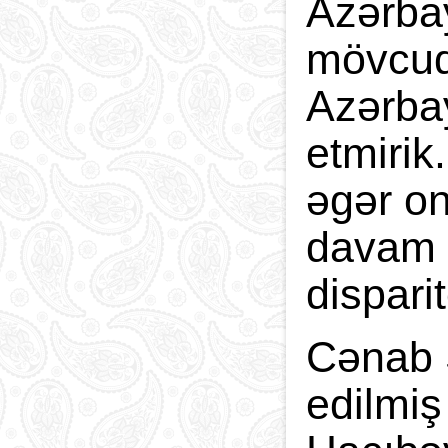
Azərbay
mövcud 
Azərbay
etmirik
əgər on
davam 
dispari
Cənab 
edilmiş