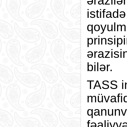
ərazilə
istifad
qoyulma
prinsip
ərazisi
bilər.
TASS i
müvafiq
qanunv
fəaliyy