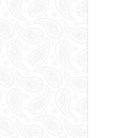
Paytaxt
Kodlar və indekslər
Qan yaddaşı