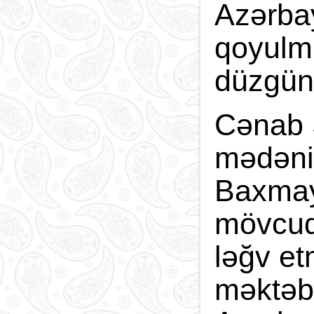
Azərbay
qoyulmu
düzgün
Cənab 
mədəniy
Baxmaya
mövcud
ləğv et
məktəbl