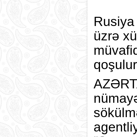
Rusiya
üzrə xü
müvafi
qoşulur
AZƏRTAC
nümayə
sökülm
agentli