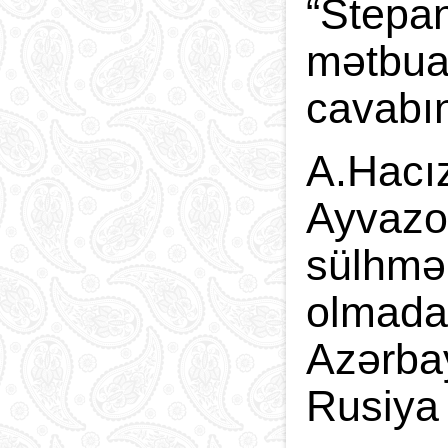
“Stepan
mətbuat
cavabı
A.Hacız
Ayvazo
sülhmər
olmadan
Azərba
Rusiya 