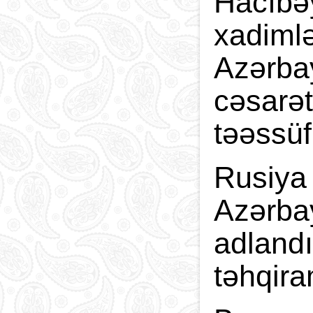
Hacıbəy
xadimlə
Azərbay
cəsarət
təəssüf
Rusiya 
Azərba
adlandı
təhqira