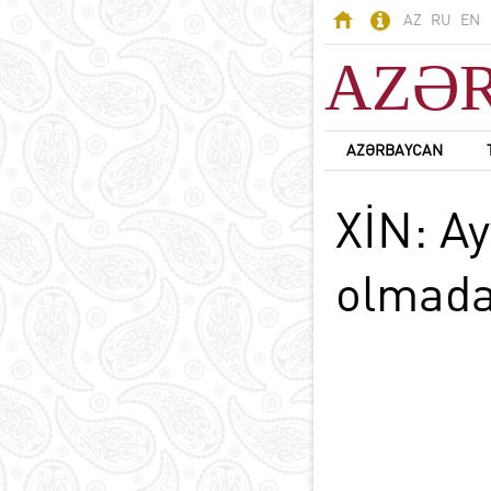
AZ
RU
EN
AZƏ
AZƏRBAYCAN
AZƏRBAYCAN
XİN: Ay
Odlar Yurdu -
Azərbaycan
Ərazi
olmada
Əhali
Siyasi sistem
B
Konstitusiya
Dövlət rəmzləri
Azərbaycan dili
D
Azərbaycanda din
Milli valyuta