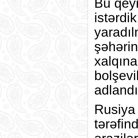
Bu qeyr
istərdi
yaradı
şəhərin
xalqına
bolşev
adlandı
Rusiya 
tərəfin