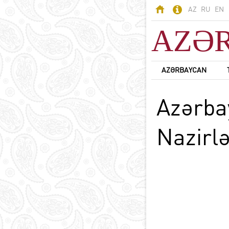
AZ
RU
EN
AZƏ
AZƏRBAYCAN
AZƏRBAYCAN
Azərba
Odlar Yurdu -
Azərbaycan
Ərazi
Nazirlə
Əhali
Siyasi sistem
B
Konstitusiya
Dövlət rəmzləri
Azərbaycan dili
D
Azərbaycanda din
Milli valyuta