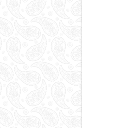
Paytaxt
Kodlar və indekslər
Qan yaddaşı