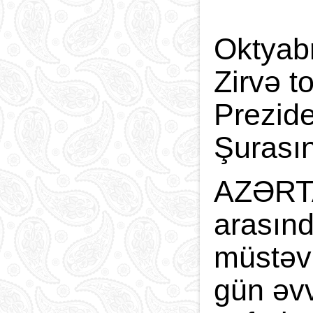
Oktyabr
Zirvə t
Prezide
Şurasın
AZƏRTAC
arasınd
müstəvi
gün əvv