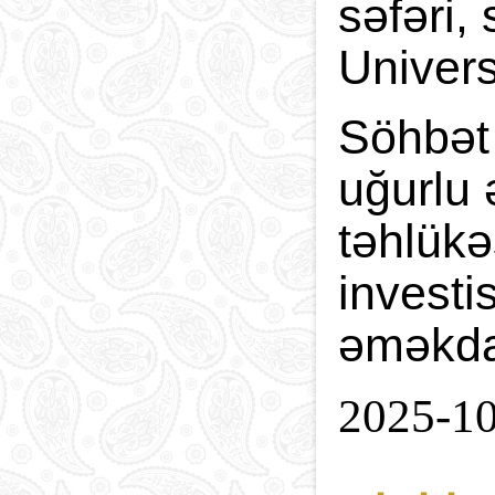
səfəri,
Univers
Söhbət 
uğurlu 
təhlükə
investi
əməkda
2025-1