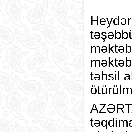
Heydər
təşəbbü
məktəbl
məktəbl
təhsil 
ötürülm
AZƏRTAC
təqdima