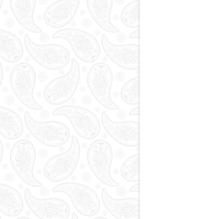
Paytaxt
Kodlar və indekslər
Qan yaddaşı