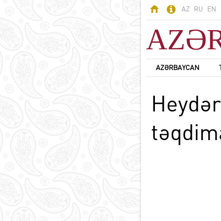
AZ
RU
EN
AZƏ
AZƏRBAYCAN
AZƏRBAYCAN
Heydər 
Odlar Yurdu -
Azərbaycan
Ərazi
təqdima
Əhali
Siyasi sistem
B
Konstitusiya
Dövlət rəmzləri
Azərbaycan dili
D
Azərbaycanda din
Milli valyuta