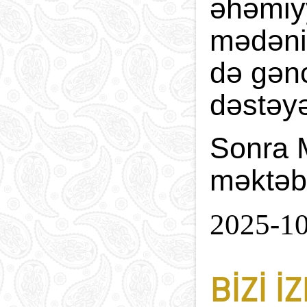
əhəmiy
mədəniy
də gənc
dəstəyə
Sonra M
məktəblə
2025-1
BIZI I