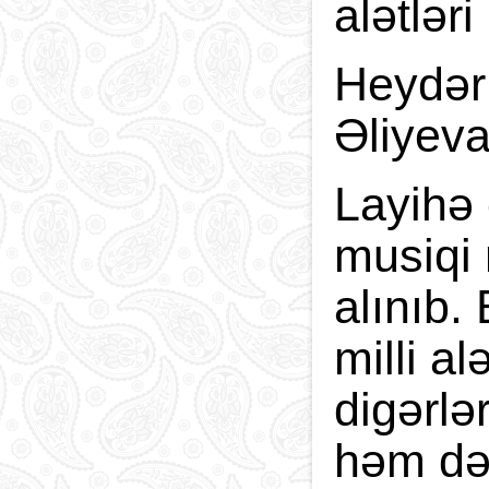
alətlər
Heydər 
Əliyeva
Layihə 
musiqi 
alınıb.
milli al
digərlər
həm də 