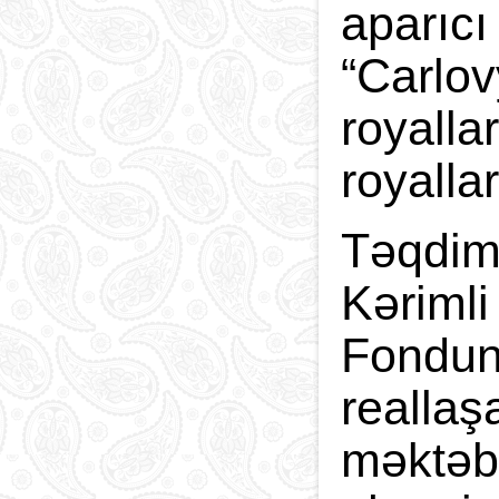
aparıcı
“Carlov
royalla
royalla
Təqdima
Kərimli
Fondunu
reallaş
məktəbl