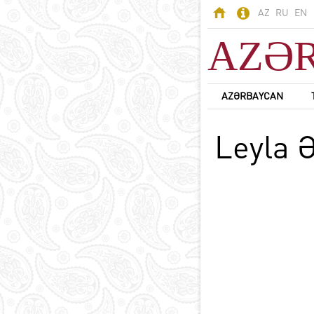
AZ
RU
EN
AZƏ
AZƏRBAYCAN
AZƏRBAYCAN
Leyla Ə
Odlar Yurdu -
Azərbaycan
Ərazi
Əhali
Siyasi sistem
B
Konstitusiya
Dövlət rəmzləri
Azərbaycan dili
D
Azərbaycanda din
Milli valyuta