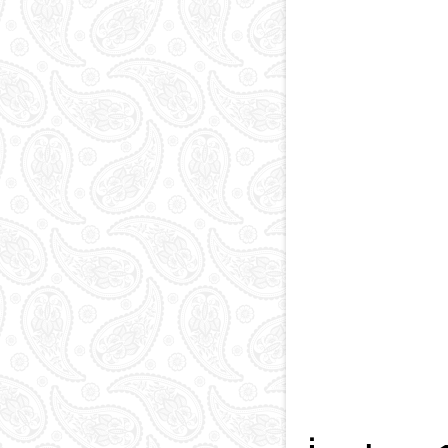
Paytaxt
Kodlar və indekslər
Qan yaddaşı