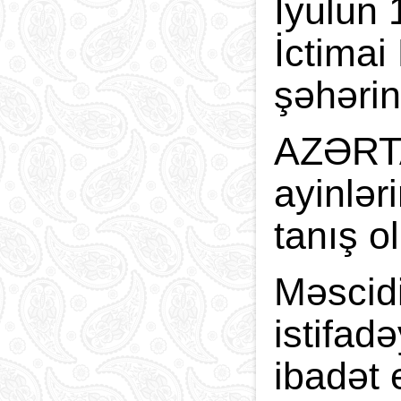
İyulun 
İctimai
şəhərin
AZƏRTAC
ayinlər
tanış o
Məscidi
istifad
ibadət 