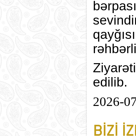
bərpası
sevindi
qayğısı
rəhbərl
Ziyarət
edilib.
2026-0
BIZI I