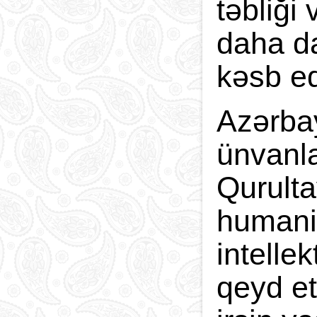
təbliği
daha d
kəsb ed
Azərbay
ünvanla
Qurulta
humani
intelle
qeyd et