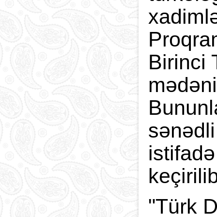
xadimlə
Proqram
Birinci 
mədəni 
Bununla
sənədli
istifad
keçiril
"Türk D