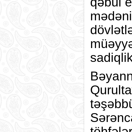
qəbul e
mədəniy
dövlətl
müəyyən
sadiqli
Bəyanna
Qurulta
təşəbbü
Sərənca
töhfələ