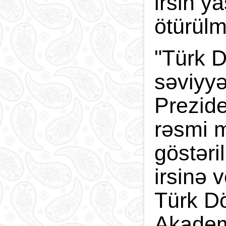
irsin y
ötürül
"Türk D
səviyyə
Prezide
rəsmi m
göstəri
irsinə 
Türk Dö
Akademi