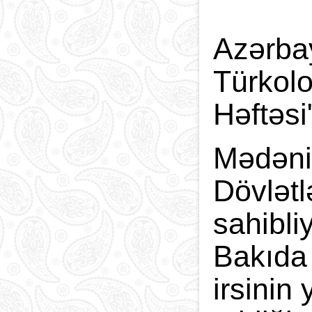
Azərbay
Türkolo
Həftəsi
Mədəniy
Dövlətl
sahibliy
Bakıda 
irsinin