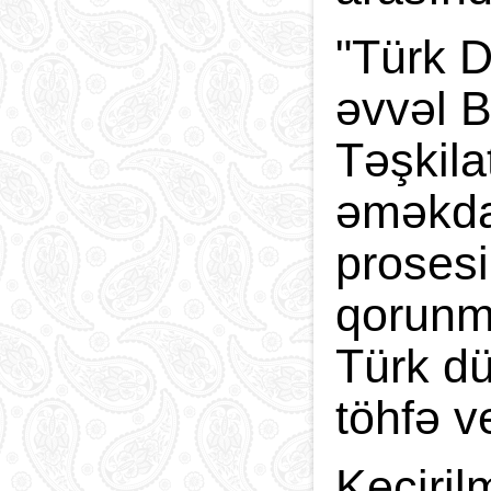
"Türk D
əvvəl B
Təşkila
əməkdaş
prosesi
qorunma
Türk dü
töhfə v
Keçiril