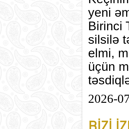
yeni əm
Birinci
silsilə
elmi, m
üçün m
təsdiql
2026-0
BIZI I