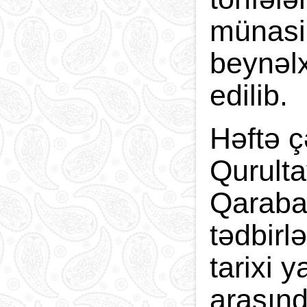
münasib
beynəlx
edilib.
Həftə ç
Qurulta
Qaraba
tədbirl
tarixi 
arasınd