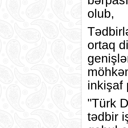
bərpası
olub,
Tədbirl
ortaq d
genişlə
möhkəml
inkişaf
"Türk D
tədbir 