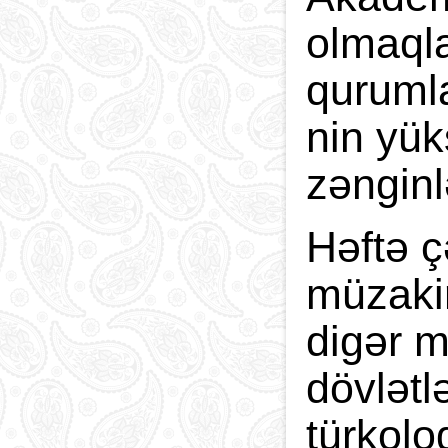
olmaqla
qurumla
nin yü
zənginl
Həftə ç
müzakir
digər m
dövlətl
türkolo