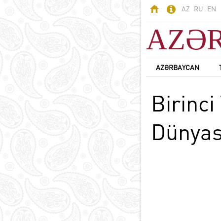
AZ
RU
EN
AZƏ
AZƏRBAYCAN
AZƏRBAYCAN
Birinci
Odlar Yurdu -
Azərbaycan
Ərazi
Dünyası
Əhali
Siyasi sistem
B
Konstitusiya
Dövlət rəmzləri
Azərbaycan dili
D
Azərbaycanda din
Milli valyuta