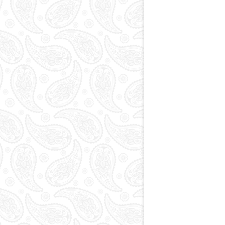
Paytaxt
Kodlar və indekslər
Qan yaddaşı