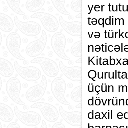
yer tut
təqdim 
və türk
nəticəl
Kitabxa
Qurulta
üçün m
dövründ
daxil e