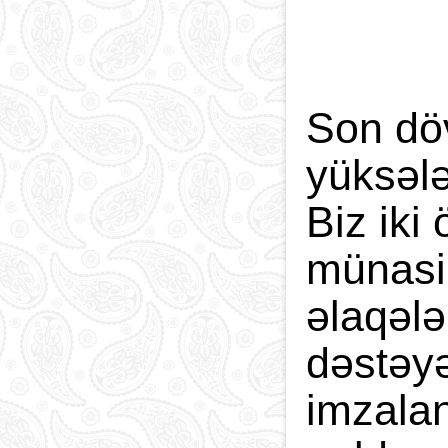
Son döv
yüksələ
Biz iki
münasib
əlaqələ
dəstəyə
imzalan