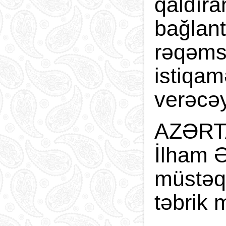
qaldıra
bağlant
rəqəmsa
istiqam
verəcəy
AZƏRTAC
İlham 
müstəqi
təbrik 