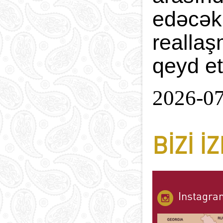
edəcək
reallaş
qeyd et
2026-0
BIZI I
Instagra