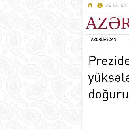
AZ
RU
EN
AZƏ
AZƏRBAYCAN
AZƏRBAYCAN
Prezid
Odlar Yurdu -
Azərbaycan
Ərazi
yüksəl
Əhali
Siyasi sistem
B
doğuru
Konstitusiya
Dövlət rəmzləri
Azərbaycan dili
D
Azərbaycanda din
Milli valyuta