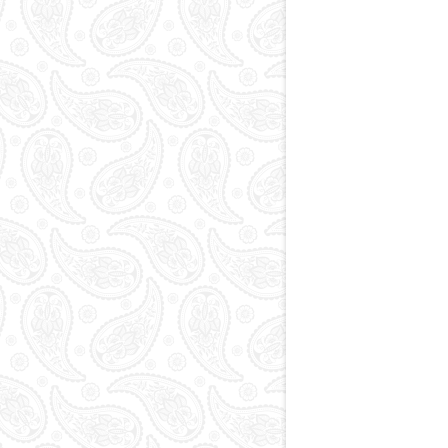
Paytaxt
Kodlar və indekslər
Qan yaddaşı