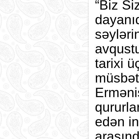
“Biz Si
dayanıq
səyləri
avqust
tarixi 
müsbət 
Ermənis
qururla
edən in
arasınd