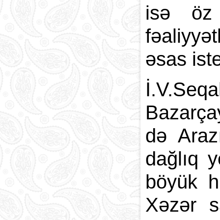
isə öz
fəaliyyə
əsas ist
İ.V.Seqa
Bazarçay
də Arazı
dağlıq y
böyük h
Xəzər sa