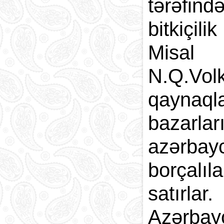
tərəfind
bitkiçil
Misal
N.Q.Vol
qaynaql
bazarla
azərbayc
borçalı
satır
Azərbay