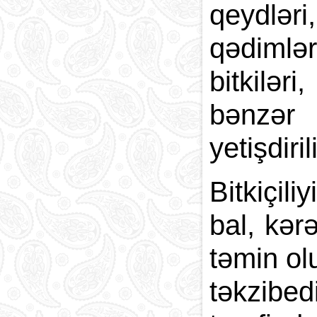
qeydləri
qədimlə
bitkilər
bənzər 
yetişdiril
Bitkiçil
bal, kər
təmin ol
təkzibed