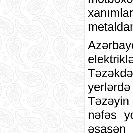
xanımla
metaldan
Azərbay
elektrik
Təzəkdən
yerlərd
Təzəyin h
nəfəs yo
əsasən 