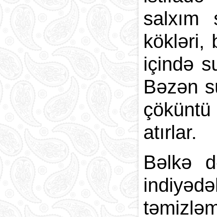
salxım 
kökləri,
içində s
Bəzən su
çöküntü 
atırlar.
Bəlkə d
indiyəd
təmizləm