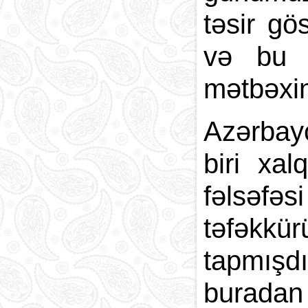
təsir gö
və bu m
mətbəxin
Azərbayc
biri xal
fəlsəf
təfəkkü
tapmışd
buradan 