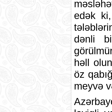
məsləhət
edək ki
tələblər
dənli b
görülmür
həll olu
öz qabığ
meyvə və 
Azərbay