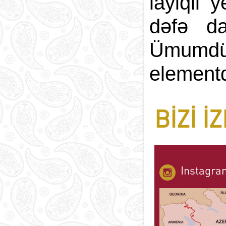
layiqli 
dəfə d
Ümumdün
elementd
BIZI I
Instagra