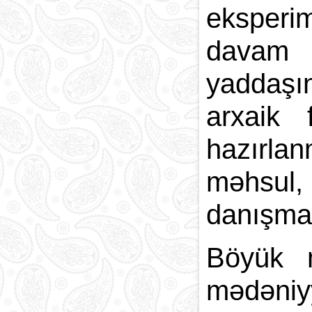
eksperi
davam e
yaddaşı
arxaik 
hazırlan
məhsul,
danışmağ
Böyük m
mədəniyy