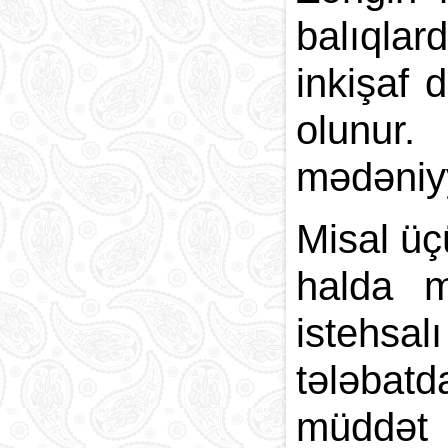
balıqlar
inkişaf 
olunur.
mədəniyy
Misal üç
halda m
istehsa
tələbatd
müddət