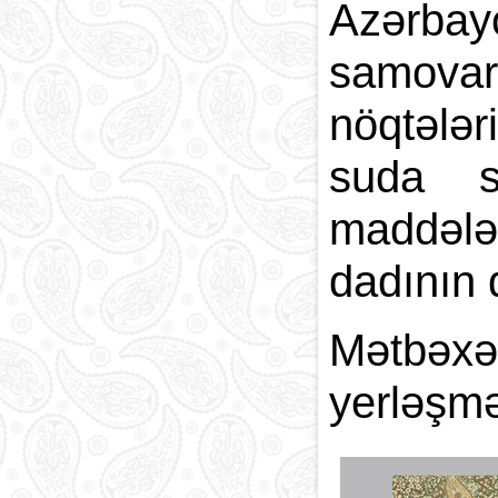
Azərbayc
samova
nöqtələr
suda s
maddələ
dadının 
Mətbəxə 
yerləşmə 