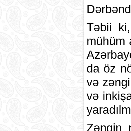
Dərbənd 
Təbii ki
mühüm am
Azərbayc
da öz nö
və zəngin
və inkiş
yaradılm
Zəngin 