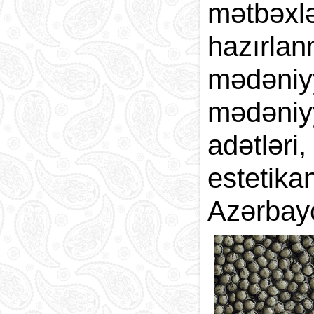
mətbəxlə
Paytaxt
Kodlar və indekslər
hazırla
Qan yaddaşı
mədəni
mədəniyy
adətləri
estetik
Azərbayc