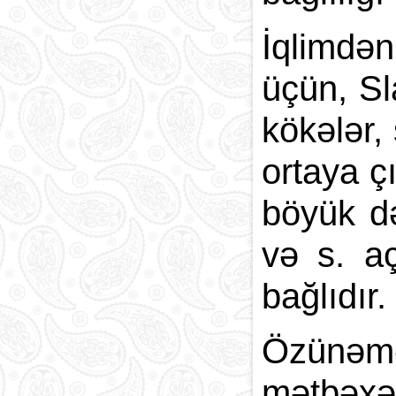
İqlimdə
üçün, Sl
kökələr,
ortaya ç
böyük də
və s. aç
bağlıdır.
Özünəm
mətbəxə