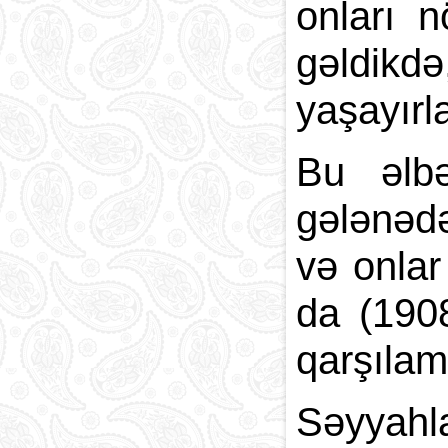
onları n
gəldikd
yaşayırla
Bu əlbə
gələnədə
və onlar
da (1908
qarşılama
Səyyahla