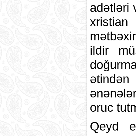
adətləri
xristia
mətbəxim
ildir m
doğurmay
ətindən 
ənənələr
oruc tut
Qeyd ed