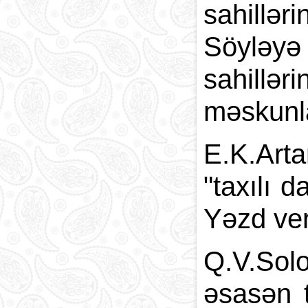
sahillər
Söyləyə
sahillər
məskunla
E.K.Art
"taxılı 
Yəzd ver
Q.V.Sol
əsasən t