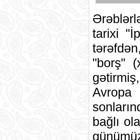
Ərəblər
tarixi "
tərəfdə
"borş" (
gətirmiş
Avropa 
sonların
bağlı ol
günümüzd