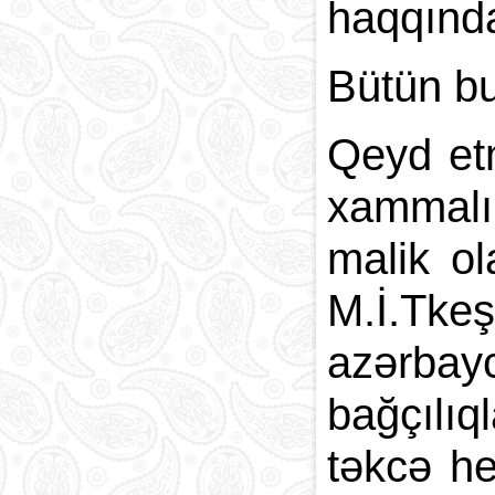
haqqında
Bütün bu
Qeyd et
xammalı
malik ol
M.İ.Tkeş
azərbayc
bağçılıq
təkcə he