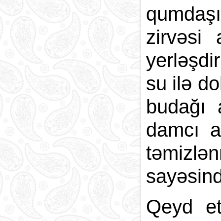
qumdaşı
zirvəsi
yerləşdi
su ilə d
budağı 
damcı a
təmizlə
sayəsind
Qeyd et