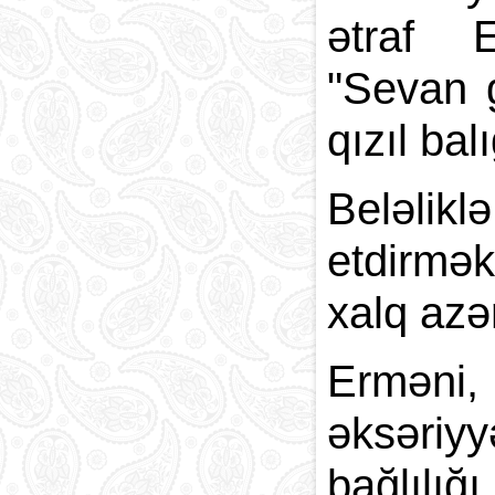
ətraf 
"Sevan gö
qızıl bal
Beləlik
etdirmə
xalq azə
Erməni, 
əksəriy
bağlılığı