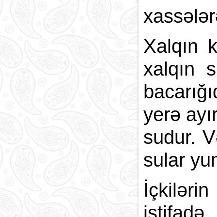
xassələr
Xalqın k
xalqın 
bacarığ
yerə ayır
sudur. V
sular yu
İçkilər
istifadə