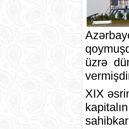
Azərbayc
qoymuşd
üzrə dün
vermişdi
XIX əsri
kapitalı
sahibkar