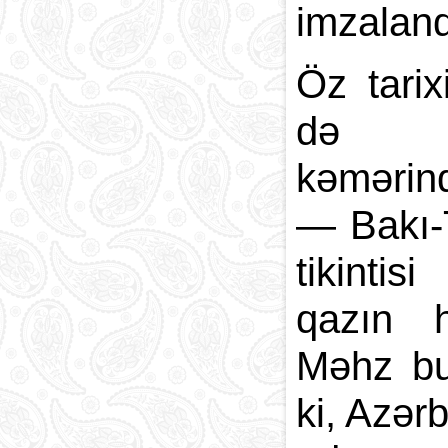
imzaland
Öz tari
də Bak
kəmərin
— Bakı-T
tikinti
qazın h
Məhz bu 
ki, Azər