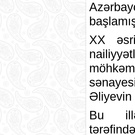
Azərbay
başlamış
XX əsri
nailiyyə
möhkəmlə
sənayes
Əliyevin 
Bu ill
tərəfi