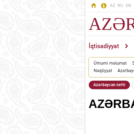
AZ
RU
EN
AZƏ
İqtisadiyyat
AZƏRBAYCAN
Odlar Yurdu -
Ümumi məlumat
S
Azərbaycan
Nəqliyyat
Azərbay
Ərazi
Əhali
Azərbaycan nefti
Siyasi sistem
B
Konstitusiya
AZƏRBA
Dövlət rəmzləri
Azərbaycan dili
D
Azərbaycanda din
Milli valyuta