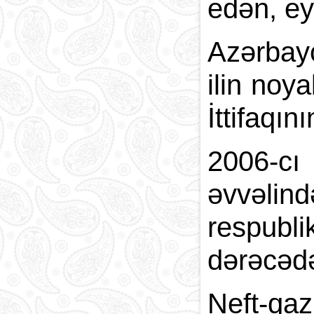
edən, ey
Azərbayc
ilin noy
İttifaqın
2006-cı
əvvəlin
respubl
dərəcəd
Neft-qaz