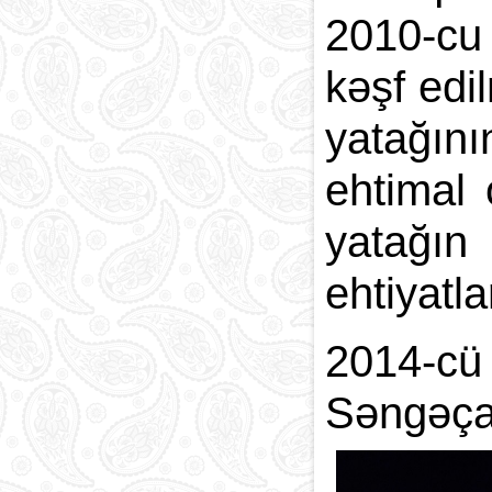
2010-cu 
kəşf edi
yatağını
ehtimal 
yatağın
ehtiyatl
2014-cü 
Səngəça