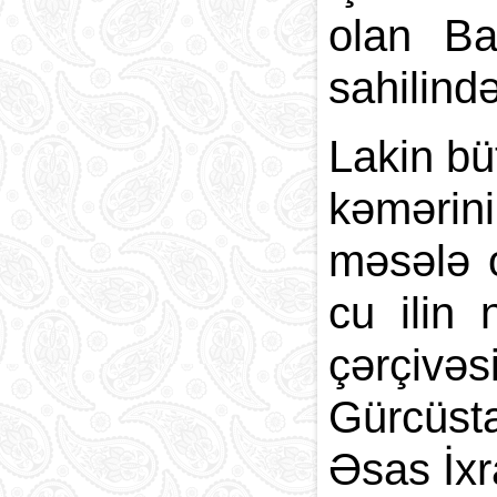
olan Ba
sahilində
Lakin bü
kəmərini
məsələ o
cu ilin
çərçivə
Gürcüsta
Əsas İxr