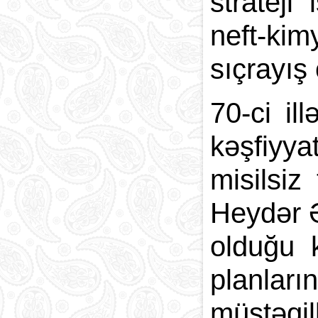
strateji
neft-kim
sıçrayış
70-ci il
kəşfiyya
misilsiz
Heydər Ə
olduğu 
planları
müstəqil