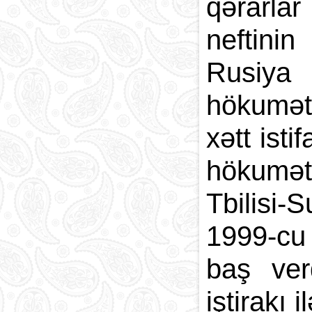
qərarla
neftini
Rusiya 
hökumətl
xətt ist
hökumət
Tbilisi-
1999-cu 
baş ver
iştirakı 