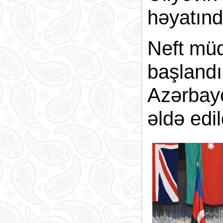
həyatınd
Neft müq
başlan
Azərbay
əldə edil