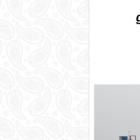
Paytaxt
Kodlar və indekslər
Qan yaddaşı