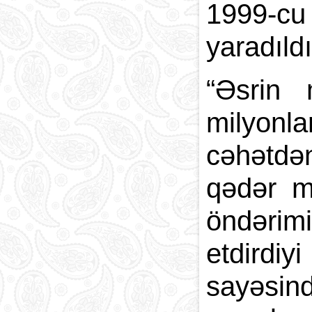
1999-cu
yaradıldı
“Əsrin 
milyonla
cəhətdən
qədər m
öndərimi
etdirdi
sayəsin