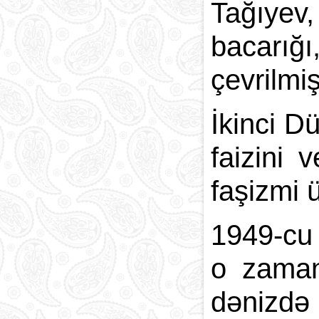
Tağıyev
bacarığı
çevrilmiş
İkinci D
faizini
faşizmi 
1949-cu 
o zaman
dənizdə 