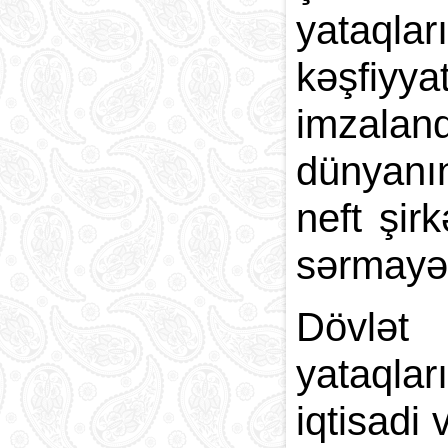
yataqlar
kəşfiyy
imzaland
dünyanı
neft şir
sərmayə 
Dövlət 
yataqla
iqtisadi