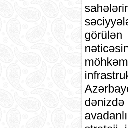
sahələ
səciyyə
görülə
nətic
möhkə
infras
Azərbayc
dənizdə 
avadanlı