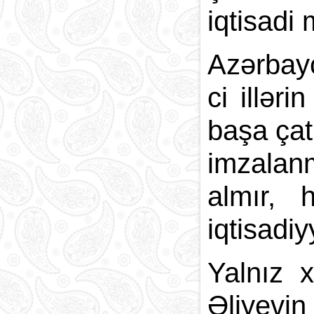
iqtisadi
Azərbayc
ci illər
başa çat
imzalanm
almır, 
iqtisadi
Yalnız x
Əliyevi