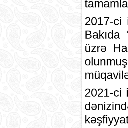
tamamla
2017-ci 
Bakıda 
üzrə Ha
olunmuş
müqavilə
2021-ci 
dənizin
kəşfiyy