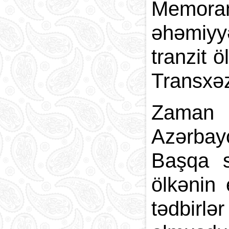
Memora
əhəmiyy
tranzit 
Transxəz
Zaman k
Azərbayc
Başqa s
ölkənin 
tədbirlə