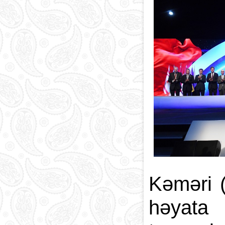
Kəməri (
həyata 