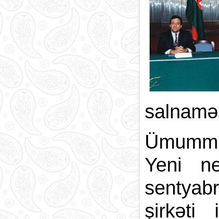
salnaməs
Ümummill
Yeni ne
sentyabr
şirkəti