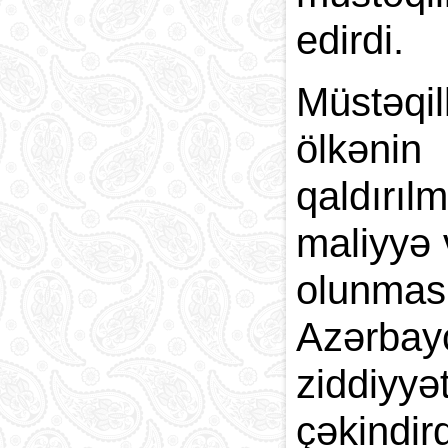
edirdi.
Müstəqil
ölkənin
qaldırılm
maliyyə 
olunmas
Azərbay
ziddiyyə
çəkindi