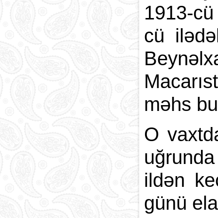
1913-cü 
cü ilədə
Beynəlx
Macarıst
məhs bu 
O vaxtd
uğrunda
ildən k
günü el