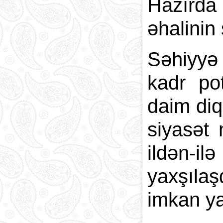
Hazırda
əhalinin
Səhiyyə 
kadr pot
daim diq
siyasət 
ildən-i
yaxşılaş
imkan ya