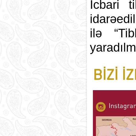
İcbari t
idarəed
ilə “Tib
yaradılm
BIZI I
Instagra