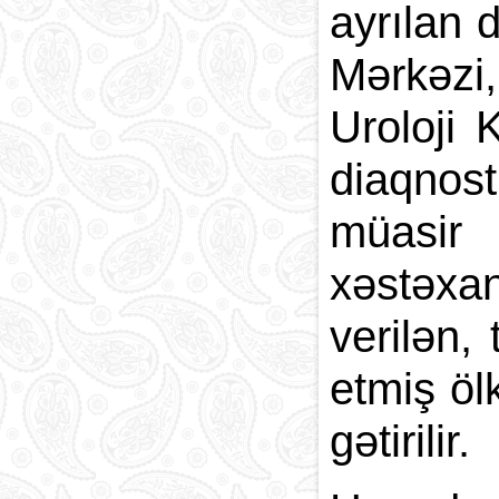
ayrılan 
Mərkəzi
Uroloji 
diaqnost
müasir
xəstəxan
verilən,
etmiş öl
gətirilir.