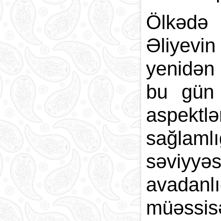
Ölkədə 
Əliyevin
yenidən 
bu gün 
aspektl
sağlaml
səviyyəs
avadanl
müəssisə