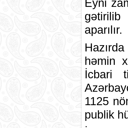
Eyni za
gətiril
aparılır.
Hazırda 
həmin x
İcbari 
Azərbayc
1125 nöm
publik h