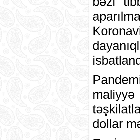
bəzi tib
aparılma
Koronav
dayanıq
isbatland
Pandemi
maliyyə 
təşkilat
dollar m