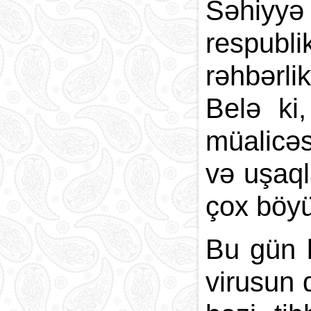
Səhiyyə 
respubli
rəhbərli
Belə ki,
müalicəs
və uşaql
çox böyü
Bu gün 
virusun 