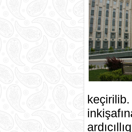
Paytaxt
Kodlar və indekslər
Qan yaddaşı
keçiril
inkişafı
ardıcıll