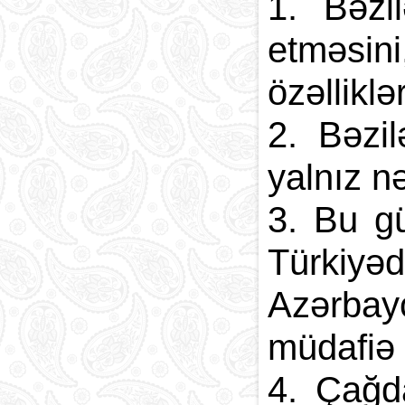
1. Bəzi
etməsini
özəllikl
2. Bəzil
yalnız n
3. Bu gü
Türkiyə
Azərbay
müdafiə 
4. Çağd