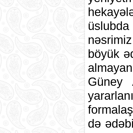
hekayəl
üslubda 
nəsrimiz
böyük əd
almayan 
Güney A
yararlan
formalaş
də ədəbi