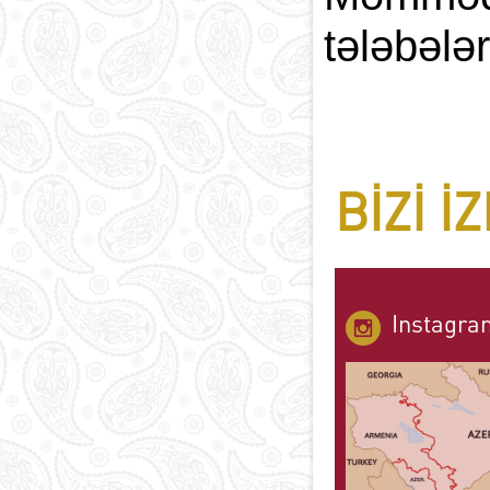
tələbələ
BIZI I
Instagra