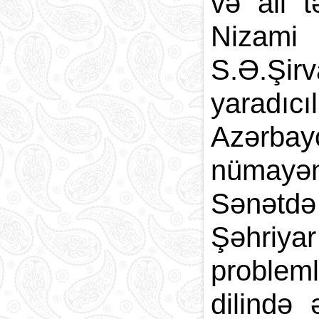
və ali t
Nizami
S.Ə.Şirv
yaradıc
Azərba
nümayən
Sənətdə
Şəhriy
probleml
dilində