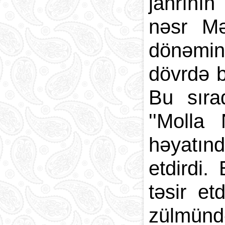
janrını
nəsr Mə
dönəmind
dövrdə b
Bu sıra
''Molla
həyatın
etdirdi.
təsir et
zülmündə