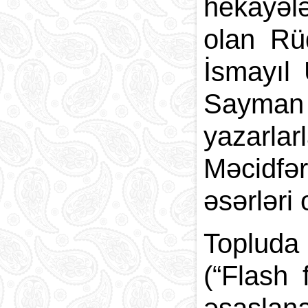
hekayələ
olan Rü
İsmayıl
Sayman 
yazarla
Məcidfə
əsərləri 
Topluda 
(“Flash