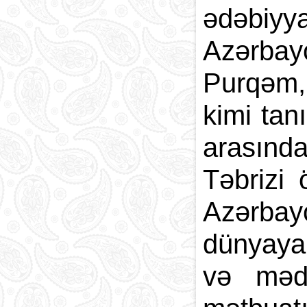
ədəbiyy
Azərbay
Purqəm, 
kimi tan
arasınd
Təbrizi
Azərbayc
dünyaya 
və mədə