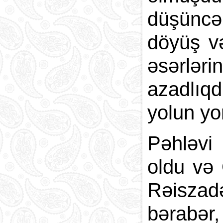
düşüncəm
döyüş və
əsərlər
azadlıqd
yolun yo
Pəhləvi 
oldu və
Rəiszadə
bərabər,