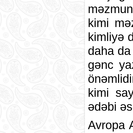
məzmunla
kimi məz
kimliyə 
daha da 
gənc ya
önəmlidi
kimi sa
ədəbi əs
Avropa 