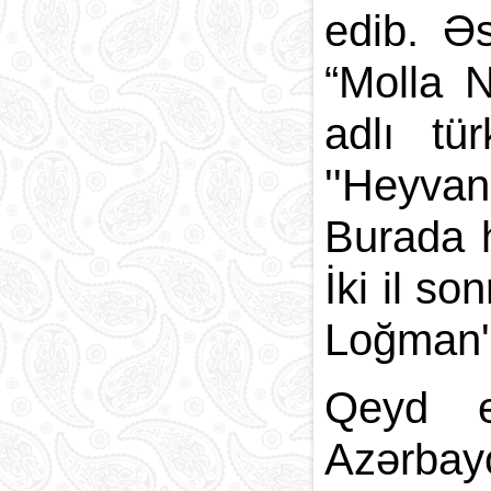
edib. Əs
“Molla 
adlı tü
''Heyvan
Burada h
İki il s
Loğman''
Qeyd e
Azərbayc