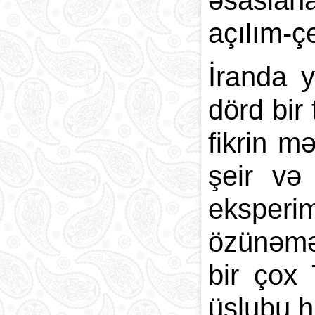
əsaslan
açılım-çe
İranda 
dörd bir
fikrin m
şeir və
eksperi
özünəməx
bir çox 
üslubu h