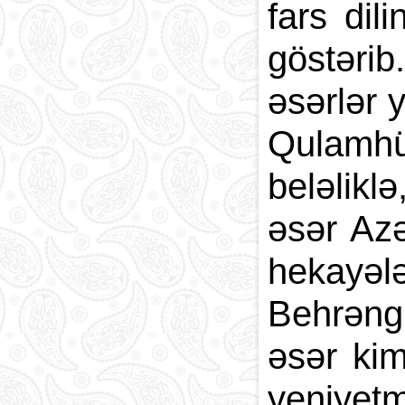
fars dil
göstərib
əsərlər 
Qulamhüs
beləlikl
əsər Az
hekayə
Behrəngi
əsər kim
yeniyet