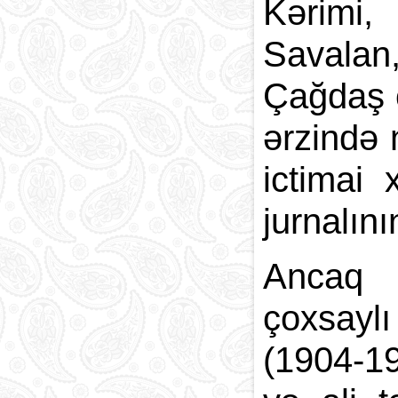
Kərimi,
Savalan,
Çağdaş c
ərzində 
ictimai
jurnalın
Ancaq 
çoxsayl
(1904-19