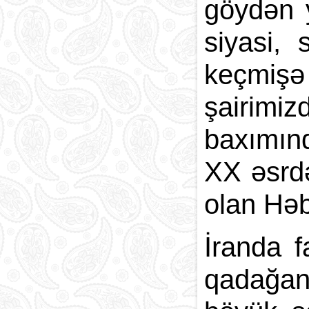
göydən y
siyasi, 
keçmişə 
şairimiz
baxımınd
XX əsrd
olan Həb
İranda f
qadağan