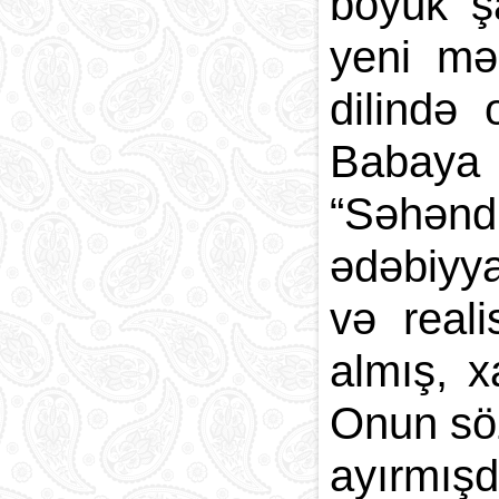
böyük şa
yeni mər
dilində 
Babaya
“Səhənd
ədəbiyya
və reali
almış, x
Onun söz
ayırmış