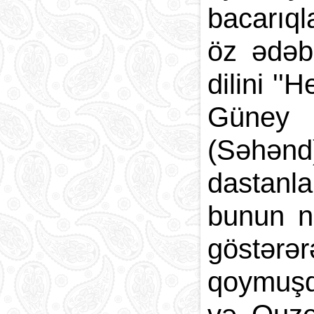
bacarıql
öz ədəbi
dilini '
Güney A
(Səhən
dastanl
bunun n
göstərə
qoymuşdu