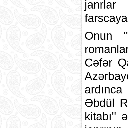
janrlar
farscaya
Onun ''
romanlar
Cəfər Q
Azərbayc
ardınca
Əbdül Rə
kitabı''