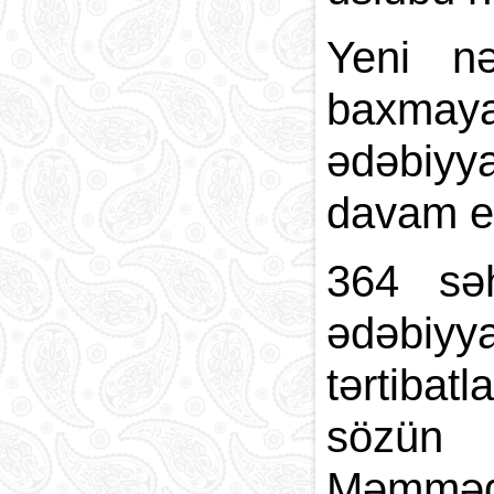
Yeni nə
baxmayar
ədəbiyya
davam et
364 sə
ədəbiyy
tərtibat
sözün 
Məmmədl