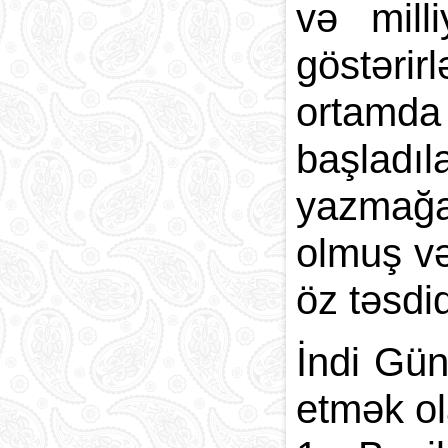
və mill
göstərir
ortamd
başladıl
yazmağa
olmuş və
öz təsdi
İndi Gü
etmək ol