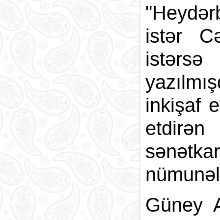
"Heydər
istər C
istərs
yazılmı
inkişaf 
etdirən
sənətkar
nümunələ
Güney A