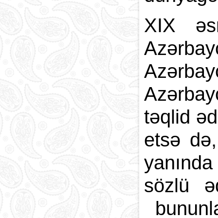
XIX əsr
Azərba
Azərbay
Azərbay
təqlid ə
etsə də,
yanında 
sözlü ə
bununla 