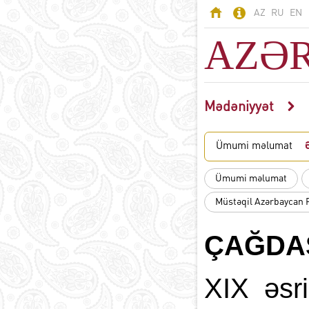
AZ
RU
EN
AZƏ
Mədəniyyət
AZƏRBAYCAN
Odlar Yurdu -
Ümumi məlumat
Azərbaycan
Ərazi
Ümumi məlumat
Əhali
Müstəqil Azərbaycan 
Siyasi sistem
B
Konstitusiya
ÇAĞDAŞ
Dövlət rəmzləri
Azərbaycan dili
D
XIX əsr
Azərbaycanda din
Milli valyuta