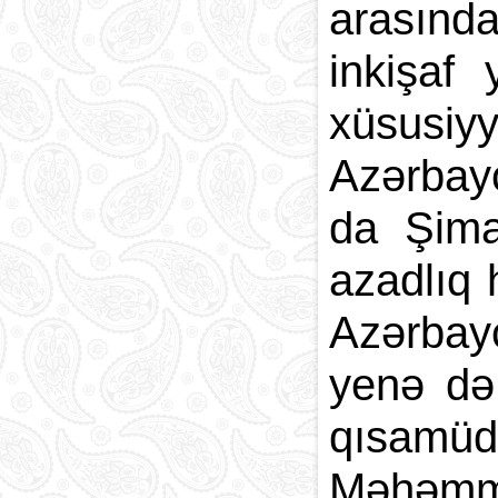
arasınd
Paytaxt
Kodlar və indekslər
inkişaf
Qan yaddaşı
xüsusiyy
Azərbayc
da Şimal
azadlıq 
Azərbay
yenə də 
qısamüdd
Məhəmməd