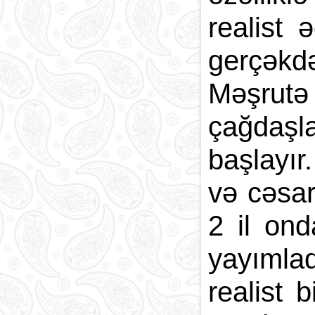
realist
gerçəkdə
Məşrutə
çağdaşl
başlayır
və cəsarə
2 il ond
yayımla
realist 