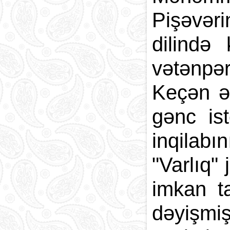
Pişəvəri
dilində 
vətənpər
Keçən əs
gənc is
inqilab
"Varlıq"
imkan t
dəyişmi