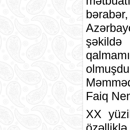
mətbuat
bərabər
Azərbay
şəkildə
qalmamı
olmuşd
Məmmədq
Faiq Nem
XX yüzi
özəllikl