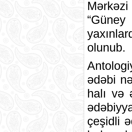
Mərkəzi
“Güney 
yaxınla
olunub.
Antolog
ədəbi nə
halı və 
ədəbiyy
çeşidli 