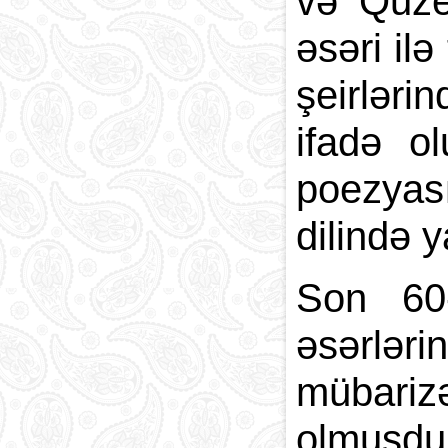
və Quze
əsəri il
şeirləri
ifadə 
poezyası
dilində 
Son 60-
əsərlər
mübarizə
olmuşdur