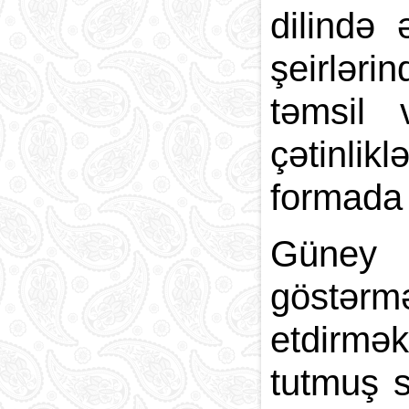
dilində 
şeirlərin
təmsil 
çətinlik
formada 
Güney 
göstərm
etdirmə
tutmuş s