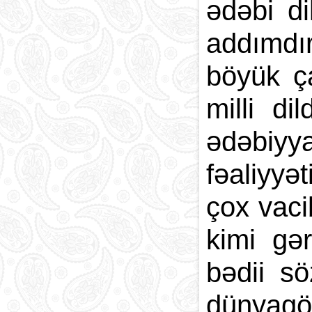
ədəbi di
addımdı
böyük ç
milli di
ədəbiyy
fəaliyyə
çox vaci
kimi gə
bədii s
dünyagör